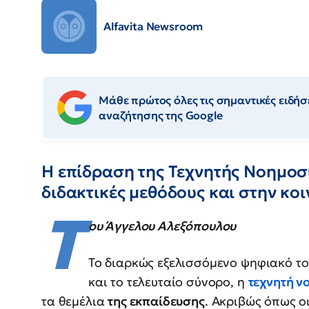
Alfavita Newsroom
Μάθε πρώτος όλες τις σημαντικές ειδήσε
αναζήτησης της Google
Η επίδραση της Τεχνητής Νοημοσ
διδακτικές μεθόδους και στην κ
Τ
ου Άγγελου Αλεξόπουλου
Το διαρκώς εξελισσόμενο ψηφιακό το
και το τελευταίο σύνορο, η
τεχνητή ν
τα θεμέλια
της εκπαίδευσης
. Ακριβώς όπως ο