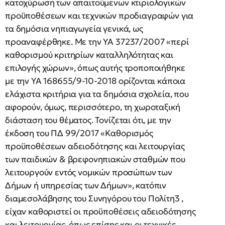
κατοχύρωση των απαιτούμενων κτιριολογικών
προϋποθέσεων και τεχνικών προδιαγραφών για
τα δημόσια νηπιαγωγεία γενικά, ως
προαναφέρθηκε. Με την ΥΑ 37237/2007 «περί
καθορισμού κριτηρίων καταλληλότητας και
επιλογής χώρων», όπως αυτής τροποποιήθηκε
με την ΥΑ 168655/9-10-2018 ορίζονται κάποια
ελάχιστα κριτήρια για τα δημόσια σχολεία, που
αφορούν, όμως, περισσότερο, τη χωροταξική
διάσταση του θέματος. Τονίζεται ότι, με την
έκδοση του ΠΔ 99/2017 «Καθορισμός
προϋποθέσεων αδειοδότησης και λειτουργίας
των παιδικών & βρεφονηπιακών σταθμών που
λειτουργούν εντός νομικών προσώπων των
Δήμων ή υπηρεσίας των Δήμων», κατόπιν
διαμεσολάβησης του Συνηγόρου του Πολίτη3 ,
είχαν καθοριστεί οι προϋποθέσεις αδειοδότησης
και λειτουργίας, όπως επίσης και οι τεχνικές