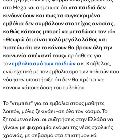
στο Mega και σημείωσε ότι «
τα παιδιά δεν
κινδυνεύουν και πως τα συγκεκριμένα
εμβόλια δεν συμβάλουν στο τείχος ανοσίας,
καθώς κάποιος μπορεί να μεταδώσει τον ιό
».
«
Θεωρώ ότι είναι πολύ μεγάλο λάθος και
πιστεύω ότι αν το κάνουν θα βρουν όλη την
κοινωνία απέναντί τους
» πρόσθεσε για
τον
εμβολιασμό των παιδιών
ο κ. Κούβελας,
ενώ σχετικά με τον εμβολιασμό των πολιτών που
νόσησαν υποστήριξε ότι δεν θα πρέπει να
κάνουν κάποια δόση του εμβολίου.
Το "ντιμπέιτ" για τα εμβόλια στους μαθητές
λοιπόν, μόλις ξεκινάει -σε όλο τον κόσμο. Το
ζητούμενο είναι οι συζητήσεις στην Ελλάδα να
γίνουν με ψυχραιμία ενόψει της νέας σχολικής
χρονιάς, με σεβασμό στα επιστημονικά