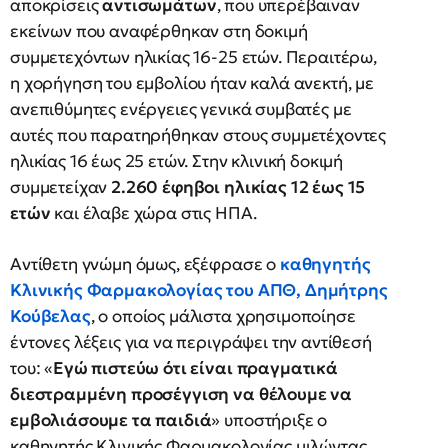
αποκρίσεις
αντισωμάτων
, που υπερέβαιναν
εκείνων που αναφέρθηκαν στη δοκιμή
συμμετεχόντων ηλικίας 16-25 ετών. Περαιτέρω,
η χορήγηση του εμβολίου ήταν καλά ανεκτή, με
ανεπιθύμητες ενέργειες γενικά συμβατές με
αυτές που παρατηρήθηκαν στους συμμετέχοντες
ηλικίας 16 έως 25 ετών. Στην κλινική δοκιμή
συμμετείχαν
2.260 έφηβοι ηλικίας 12 έως 15
ετών
και έλαβε χώρα στις ΗΠΑ.
Αντίθετη γνώμη όμως, εξέφρασε ο
καθηγητής
Κλινικής Φαρμακολογίας του ΑΠΘ, Δημήτρης
Κούβελας
, ο οποίος μάλιστα χρησιμοποίησε
έντονες λέξεις για να περιγράψει την αντίθεσή
του: «
Εγώ πιστεύω ότι είναι πραγματικά
διεστραμμένη προσέγγιση να θέλουμε να
εμβολιάσουμε τα παιδιά
» υποστήριξε ο
καθηγητής Κλινικής Φαρμακολογίας μιλώντας