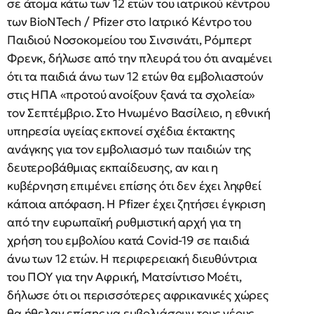
σε άτομα κάτω των 12 ετών του ιατρικού κέντρου
των BioNTech / Pfizer στο Ιατρικό Κέντρο του
Παιδιού Νοσοκομείου του Σινσινάτι, Ρόμπερτ
Φρενκ, δήλωσε από την πλευρά του ότι αναμένει
ότι τα παιδιά άνω των 12 ετών θα εμβολιαστούν
στις ΗΠΑ «προτού ανοίξουν ξανά τα σχολεία»
τον Σεπτέμβριο. Στο Ηνωμένο Βασίλειο, η εθνική
υπηρεσία υγείας εκπονεί σχέδια έκτακτης
ανάγκης για τον εμβολιασμό των παιδιών της
δευτεροβάθμιας εκπαίδευσης, αν και η
κυβέρνηση επιμένει επίσης ότι δεν έχει ληφθεί
κάποια απόφαση. Η Pfizer έχει ζητήσει έγκριση
από την ευρωπαϊκή ρυθμιστική αρχή για τη
χρήση του εμβολίου κατά Covid-19 σε παιδιά
άνω των 12 ετών. Η περιφερειακή διευθύντρια
του ΠΟΥ για την Αφρική, Ματσίντισο Μοέτι,
δήλωσε ότι οι περισσότερες αφρικανικές χώρες
θα ήθελαν επίσης να εμβολιάσουν τους νέους