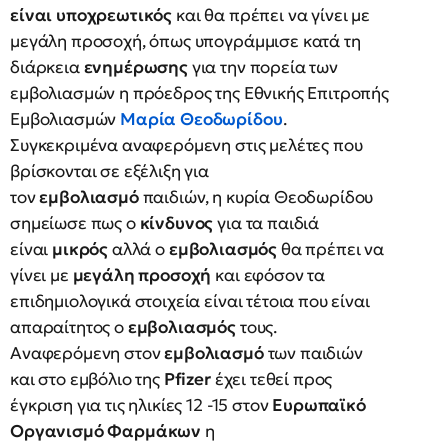
είναι υποχρεωτικός
και θα πρέπει να γίνει με
μεγάλη προσοχή, όπως υπογράμμισε κατά τη
διάρκεια
ενημέρωσης
για την πορεία των
εμβολιασμών η πρόεδρος της Εθνικής Επιτροπής
Εμβολιασμών
Μαρία Θεοδωρίδου
.
Συγκεκριμένα αναφερόμενη στις μελέτες που
βρίσκονται σε εξέλιξη για
τον
εμβολιασμό
παιδιών, η κυρία Θεοδωρίδου
σημείωσε πως ο
κίνδυνος
για τα παιδιά
είναι
μικρός
αλλά ο
εμβολιασμός
θα πρέπει να
γίνει με
μεγάλη προσοχή
και εφόσον τα
επιδημιολογικά στοιχεία είναι τέτοια που είναι
απαραίτητος ο
εμβολιασμός
τους.
Αναφερόμενη στον
εμβολιασμό
των παιδιών
και στο εμβόλιο της
Pfizer
έχει τεθεί προς
έγκριση για τις ηλικίες 12 -15 στον
Ευρωπαϊκό
Οργανισμό Φαρμάκων
η