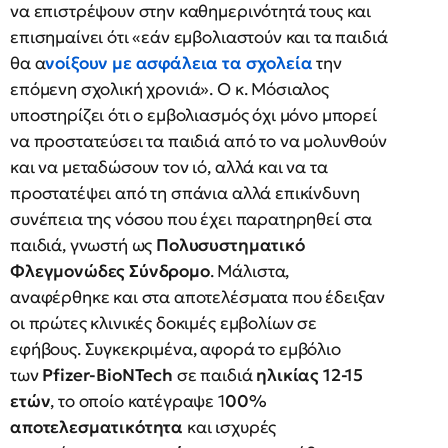
να επιστρέψουν στην καθημερινότητά τους και
επισημαίνει ότι «εάν εμβολιαστούν και τα παιδιά
θα α
νοίξουν με ασφάλεια τα σχολεία
την
επόμενη σχολική χρονιά». Ο κ. Μόσιαλος
υποστηρίζει ότι ο εμβολιασμός όχι μόνο μπορεί
να προστατεύσει τα παιδιά από το να μολυνθούν
και να μεταδώσουν τον ιό, αλλά και να τα
προστατέψει από τη σπάνια αλλά επικίνδυνη
συνέπεια της νόσου που έχει παρατηρηθεί στα
παιδιά, γνωστή ως
Πολυσυστηματικό
Φλεγμονώδες Σύνδρομο
. Μάλιστα,
αναφέρθηκε και στα αποτελέσματα που έδειξαν
οι πρώτες κλινικές δοκιμές εμβολίων σε
εφήβους. Συγκεκριμένα, αφορά το εμβόλιο
των
Pfizer-BioNTech
σε παιδιά
ηλικίας 12-15
ετών
, το οποίο κατέγραψε 1
00%
αποτελεσματικότητα
και ισχυρές