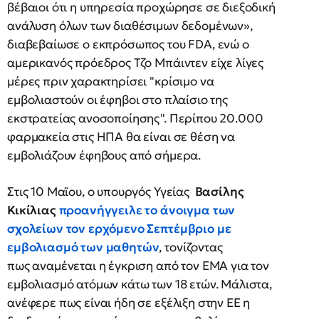
βέβαιοι ότι η υπηρεσία προχώρησε σε διεξοδική
ανάλυση όλων των διαθέσιμων δεδομένων»,
διαβεβαίωσε ο εκπρόσωπος του FDA, ενώ ο
αμερικανός πρόεδρος Τζο Μπάιντεν είχε λίγες
μέρες πριν χαρακτηρίσει "κρίσιμο να
εμβολιαστούν οι έφηβοι στο πλαίσιο της
εκστρατείας ανοσοποίησης". Περίπου 20.000
φαρμακεία στις ΗΠΑ θα είναι σε θέση να
εμβολιάζουν έφηβους από σήμερα.
Στις 10 Μαϊου, ο υπουργός Υγείας
Βασίλης
Κικίλιας
προανήγγειλε το άνοιγμα των
σχολείων τον ερχόμενο Σεπτέμβριο με
εμβολιασμό των μαθητών
, τονίζοντας
πως αναμένεται η έγκριση από τον ΕΜΑ για τον
εμβολιασμό ατόμων κάτω των 18 ετών. Μάλιστα,
ανέφερε πως είναι ήδη σε εξέλιξη στην ΕΕ η