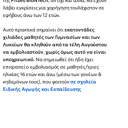
της
Pfizer/BioNTech
, αν όχι και άλλα, θα έχουν
λάβει εγκρίσεις για χορήγηση τουλάχιστον σε
εφήβους άνω των 12 ετών.
Αυτό πρακτικά σημαίνει ότι
εκατοντάδες
χιλιάδες μαθητές των Γυμνασίων και των
Λυκείων θα κληθούν από τα τέλη Αυγούστου
να εμβολιαστούν
,
χωρίς όμως αυτό να είναι
υποχρεωτικό
. Να σημειωθεί ότι ήδη έχει
επιτραπεί ο εμβολιασμός σε μαθητές/τριες
ηλικίας 16 ετών και άνω (μέσω των γονέων &
κηδεμόνων τους), που φοιτούν
σε σχολεία
Ειδικής Αγωγής και Εκπαίδευσης