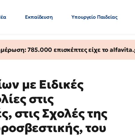
Νέα
Εκπαίδευση
Υπουργείο Παιδείας
 Εκπαιδευτικών
Μεταπτυχιακά
Πολιτική
Κόσμος
- Απαντήσεις
έρωση: 785.000 επισκέπτες είχε το alfavita.
ων με Ειδικές
ίες στις
ς, στις Σχολές της
υροσβεστικής, του