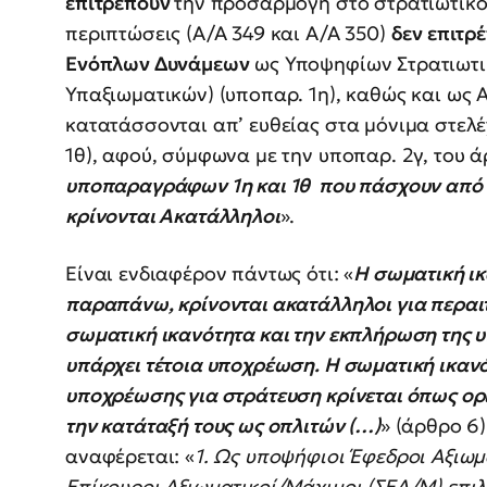
επιτρέπουν
την προσαρμογή στο στρατιωτικό 
περιπτώσεις (Α/Α 349 και Α/Α 350)
δεν επιτρέ
Ενόπλων Δυνάμεων
ως Υποψηφίων Στρατιωτι
Υπαξιωματικών) (υποπαρ. 1η), καθώς και ως
κατατάσσονται απ’ ευθείας στα μόνιμα στελέ
1θ), αφού, σύμφωνα με την υποπαρ. 2γ, του άρ
υποπαραγράφων 1η και 1θ που πάσχουν από νοσ
κρίνονται Ακατάλληλοι
».
Είναι ενδιαφέρον πάντως ότι: «
Η σωματική ικ
παραπάνω, κρίνονται ακατάλληλοι για περαιτ
σωματική ικανότητα και την εκπλήρωση της 
υπάρχει τέτοια υποχρέωση. Η σωματική ικαν
υποχρέωσης για στράτευση κρίνεται όπως ορί
την κατάταξή τους ως οπλιτών (…)
» (άρθρο 6)
αναφέρεται: «
1. Ως υποψήφιοι Έφεδροι Αξιωμ
Επίκουροι Αξιωματικοί/Μάχιμοι (ΣΕΑ/Μ) επι