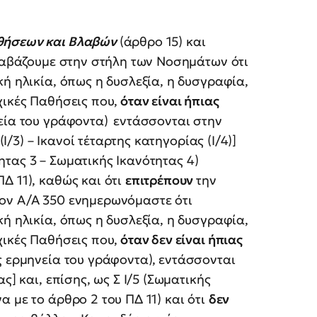
θήσεων και Βλαβών
(άρθρο 15) και
διαβάζουμε στην στήλη των Νοσημάτων ότι
ή ηλικία, όπως η δυσλεξία, η δυσγραφία,
χικές Παθήσεις που,
όταν είναι ήπιας
εία του γράφοντα)
εντάσσονται στην
Ι/3) – Ικανοί τέταρτης κατηγορίας (Ι/4)]
ητας 3 – Σωματικής Ικανότητας 4)
Δ 11), καθώς και ότι
επιτρέπουν
την
ον Α/Α 350 ενημερωνόμαστε ότι
ή ηλικία, όπως η δυσλεξία, η δυσγραφία,
χικές Παθήσεις που,
όταν δεν είναι ήπιας
ς ερμηνεία του γράφοντα),
εντάσσονται
ς] και, επίσης, ως Σ Ι/5 (Σωματικής
 με το άρθρο 2 του ΠΔ 11) και ότι
δεν