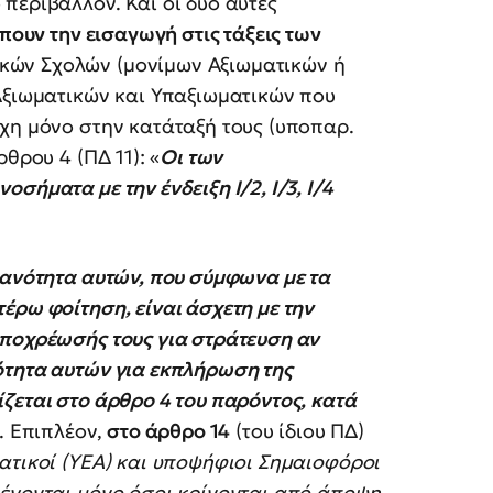
περιβάλλον. Και οι δύο αυτές
πουν την εισαγωγή στις τάξεις των
κών Σχολών (μονίμων Αξιωματικών ή
 Αξιωματικών και Υπαξιωματικών που
χη μόνο στην κατάταξή τους (υποπαρ.
θρου 4 (ΠΔ 11): «
Οι των
ήματα με την ένδειξη Ι/2, Ι/3, Ι/4
ανότητα αυτών, που σύμφωνα με τα
έρω φοίτηση, είναι άσχετη με την
υποχρέωσής τους για στράτευση αν
ότητα αυτών για εκπλήρωση της
ζεται στο άρθρο 4 του παρόντος, κατά
. Επιπλέον,
στο άρθρο 14
(του ίδιου ΠΔ)
ατικοί (ΥΕΑ) και υποψήφιοι Σημαιοφόροι
λέγονται μόνο όσοι κρίνονται από άποψη