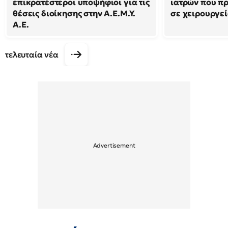
επικρατέστεροι υποψήφιοι για τις
ιατρών που π
θέσεις διοίκησης στην Α.Ε.Μ.Υ.
σε χειρουργε
Α.Ε.
τελευταία νέα