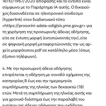
16110/1967/2020 απόφασης και το έντυπο είναι
σύμφωνο με το Παράρτημα ΙΑ αυτής. Ο δικαιού-
χος διασυνδέεται σε ηλεκτρονικό σύνδεσμο
(hyperlink) στον διαδικτυακό τόπο
«https://prosorini-adeia-odigisis.yme.gov.gr» για
τη χορήγηση της προσωρινής άδειας οδήγησης,
είτε σε έντυπη μορφή (εκτυπώνοντάς την), είτε
σε ψηφιακή μορφή μεταφορτώνοντάς την ως αρ-
χείο μορφότυπου pdf σε κατάλληλο μέσο (όπως
έξυπνο τηλέφωνο).
4. Με την προσωρινή άδεια οδήγησης
επιτρέπεται η οδήγηση με συνοδό οχήματος της
κατηγορίας Β έως και την ημερομηνία
συμπλήρωσης της ηλικίας των δεκαοκτώ (18)
ετών. Μετά τη συμπλήρωση της ηλικίας αυτής και
για χρονικό διάστημα έως την παραλαβή του
εντύπου της άδειας οδήγησης που εκδίδεται