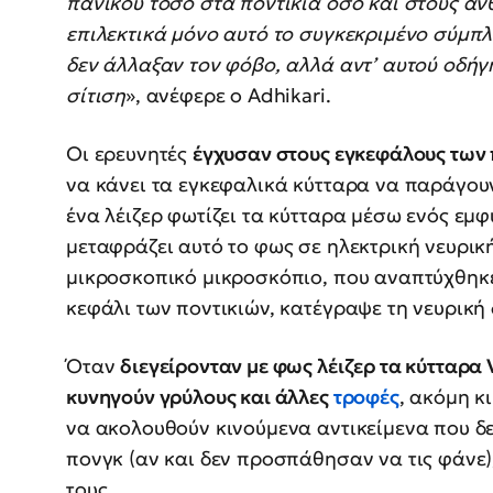
πανικού τόσο στα ποντίκια όσο και στους αν
επιλεκτικά μόνο αυτό το συγκεκριμένο σύμπ
δεν άλλαξαν τον φόβο, αλλά αντ’ αυτού οδή
σίτιση
», ανέφερε ο Adhikari.
Οι ερευνητές
έγχυσαν στους εγκεφάλους των 
να κάνει τα εγκεφαλικά κύτταρα να παράγου
ένα λέιζερ φωτίζει τα κύτταρα μέσω ενός εμφ
μεταφράζει αυτό το φως σε ηλεκτρική νευρικ
μικροσκοπικό μικροσκόπιο, που αναπτύχθηκ
κεφάλι των ποντικιών, κατέγραψε τη νευρική
Όταν
διεγείρονταν με φως λέιζερ τα κύτταρα 
κυνηγούν γρύλους και άλλες
τροφές
, ακόμη κ
να ακολουθούν κινούμενα αντικείμενα που δε
πονγκ (αν και δεν προσπάθησαν να τις φάνε)
τους.