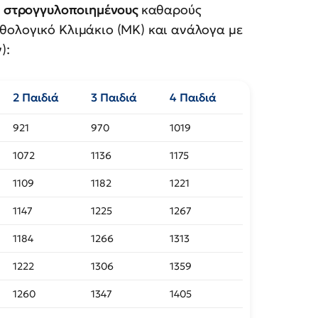
,
στρογγυλοποιημένους
καθαρούς
θολογικό Κλιμάκιο (ΜΚ) και ανάλογα με
):
2 Παιδιά
3 Παιδιά
4 Παιδιά
921
970
1019
1072
1136
1175
1109
1182
1221
1147
1225
1267
1184
1266
1313
1222
1306
1359
1260
1347
1405