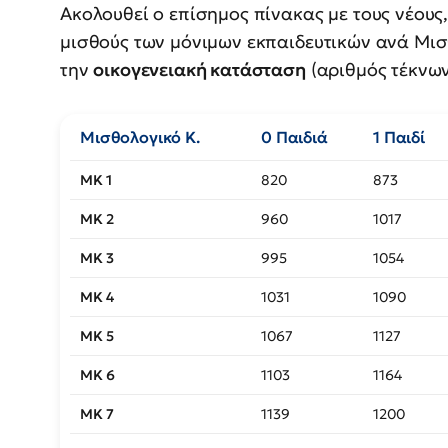
Ακολουθεί ο επίσημος πίνακας με τους νέους
μισθούς των μόνιμων εκπαιδευτικών ανά Μισ
την
οικογενειακή κατάσταση
(αριθμός τέκνων
Μισθολογικό Κ.
0 Παιδιά
1 Παιδί
ΜΚ 1
820
873
ΜΚ 2
960
1017
ΜΚ 3
995
1054
ΜΚ 4
1031
1090
ΜΚ 5
1067
1127
ΜΚ 6
1103
1164
ΜΚ 7
1139
1200