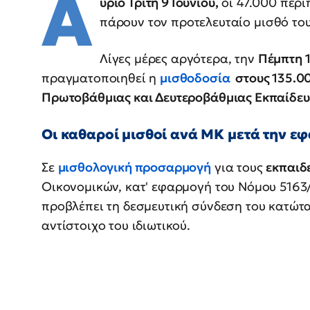
Α
ύριο Τρίτη 9 Ιουνίου,
οι 47.000 περί
πάρουν τον προτελευταίο μισθό το
Λίγες μέρες αργότερα, την
Πέμπτη 1
πραγματοποιηθεί η
μισθοδοσία
στους 135.00
Πρωτοβάθμιας και Δευτεροβάθμιας Εκπαίδε
Οι καθαροί μισθοί ανά ΜΚ μετά την ε
Σε
μισθολογική προσαρμογή
για τους
εκπαιδ
Οικονομικών, κατ' εφαρμογή του Νόμου 5163
προβλέπει τη δεσμευτική σύνδεση του κατώτα
αντίστοιχο του ιδιωτικού.