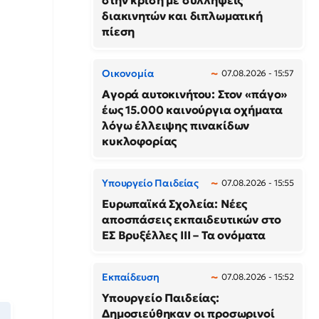
στην κρίση με συλλήψεις
διακινητών και διπλωματική
πίεση
Οικονομία
07.08.2026 - 15:57
Αγορά αυτοκινήτου: Στον «πάγο»
έως 15.000 καινούργια οχήματα
λόγω έλλειψης πινακίδων
κυκλοφορίας
Υπουργείο Παιδείας
07.08.2026 - 15:55
Ευρωπαϊκά Σχολεία: Νέες
αποσπάσεις εκπαιδευτικών στο
ΕΣ Βρυξέλλες ΙΙΙ – Τα ονόματα
Εκπαίδευση
07.08.2026 - 15:52
Υπουργείο Παιδείας:
Δημοσιεύθηκαν οι προσωρινοί