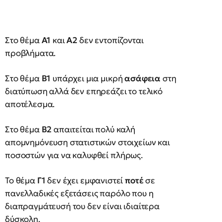
Στο θέμα
Α1
και
Α2
δεν εντοπίζονται
προβλήματα.
Στο θέμα
Β1
υπάρχει μια μικρή
ασάφεια
στη
διατύπωση αλλά δεν επηρεάζει το τελικό
αποτέλεσμα.
Στο θέμα
Β2
απαιτείται πολύ καλή
απομνημόνευση στατιστικών στοιχείων και
ποσοστών για να καλυφθεί πλήρως.
Το θέμα
Γ1
δεν έχει εμφανιστεί
ποτέ
σε
πανελλαδικές εξετάσεις παρόλο που η
διαπραγμάτευσή του δεν είναι ιδιαίτερα
δύσκολη.