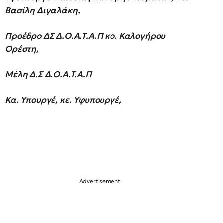
Βασίλη Διγαλάκη,
Προέδρο ΔΣ Δ.Ο.Α.Τ.Α.Π κο. Καλογήρου
Ορέστη,
Μέλη Δ.Σ Δ.Ο.Α.Τ.Α.Π
Κα. Υπουργέ, κε. Υφυπουργέ,