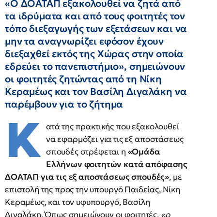
«Ο ΔΟΑΤΑΠ εξακολουθεί να ζητά από
τα ιδρύματα και από τους φοιτητές τον
τόπο διεξαγωγής των εξετάσεων και να
μην τα αναγνωρίζει εφόσον έχουν
διεξαχθεί εκτός της Χώρας στην οποία
εδρεύει το πανεπιστήμιο», σημειώνουν
οι φοιτητές ζητώντας από τη Νίκη
Κεραμέως και τον Βασίλη Διγαλάκη να
παρέμβουν για το ζήτημα
Κ
ατά της πρακτικής που εξακολουθεί
να εφαρμόζει για τις εξ αποστάσεως
σπουδές στρέφεται η
«Ομάδα
Ελλήνων φοιτητών κατά απόφασης
ΔΟΑΤΑΠ για τις εξ αποστάσεως σπουδές»
, με
επιστολή της προς την υπουργό Παιδείας, Νίκη
Κεραμέως, και τον υφυπουργό, Βασίλη
Διγαλάκη. Όπως σημειώνουν οι φοιτητές,
«ο