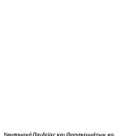
Υφυπουργό Παιδείας και Θρησκευμάτων, κο.