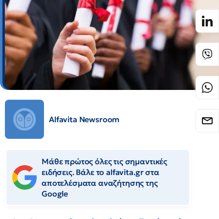
Alfavita Newsroom
Μάθε πρώτος όλες τις σημαντικές
ειδήσεις. Βάλε το alfavita.gr στα
αποτελέσματα αναζήτησης της
Google