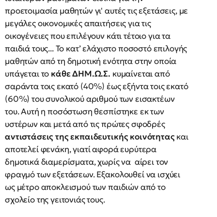
προετοιμασία μαθητών γι' αυτές τις εξετάσεις, με
μεγάλες οικονομικές απαιτήσεις για τις
οικογένειες που επιλέγουν κάτι τέτοιο για τα
παιδιά τους... Το κατ’ ελάχιστο ποσοστό επιλογής
μαθητών από τη δημοτική ενότητα στην οποία
υπάγεται το
κάθε ΔΗΜ.Ω.Σ.
κυμαίνεται από
σαράντα τοις εκατό (40%) έως εξήντα τοις εκατό
(60%) του συνολικού αριθμού των εισακτέων
του. Αυτή η ποσόστωση θεσπίστηκε εκ των
υστέρων και μετά από τις πρώτες σφοδρές
αντιστάσεις της εκπαιδευτικής κοινότητας
και
αποτελεί φενάκη, γιατί αφορά ευρύτερα
δημοτικά διαμερίσματα, χωρίς να αίρει τον
φραγμό των εξετάσεων. Εξακολουθεί να ισχύει
ως μέτρο αποκλεισμού των παιδιών από το
σχολείο της γειτονιάς τους.