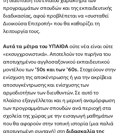
τη διάσπαση του ενιαίου χαρακτήρα των
προγραμμάτων σπουδών και της εκπαιδευτικής
διαδικασίας, αφού προβλέπεται να «συσταθεί
Διοικούσα Επιτροπή» που θα καθορίζει τη
λειτουργία τους.
Αυτά τα μέτρα του ΥΠΑΙΘΑ
ούτε νέα είναι ούτε
«εκσυγχρονιστικά». Αποτελούν τον πυρήνα του
αποτυχημένου αγγλοσαξονικού εκπαιδευτικού
μοντέλου των
’50s και των ’60s.
Στοχεύουν στην
ενίσχυση της αποκέντρωσης ή για την ακρίβεια
αποσυγκέντρωσης και ενίσχυσης των
αρμοδιοτήτων των διευθυντών. Σε αυτό το
πλαίσιο εξαγγέλλεται και η μερική αναμόρφωση
των προγραμμάτων σπουδών ανά περιοχή στα
σχολεία της χώρας με την εισαγωγή μαθημάτων
που θα αφορούν στην τοπική ιστορία (μια παλιά
αποτυχημένη συνταγή) στη
διδασκαλία της