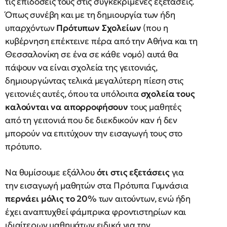
τις επιδόσεις τους στις συγκεκριμένες εξετάσεις.
Όπως συνέβη και με τη δημιουργία των ήδη
υπαρχόντων
Πρότυπων Σχολείων
(που η
κυβέρνηση επέκτεινε πέρα από την Αθήνα και τη
Θεσσαλονίκη σε ένα σε κάθε νομό) αυτά θα
πάψουν να είναι σχολεία της γειτονιάς,
δημιουργώντας τελικά μεγαλύτερη πίεση στις
γειτονιές αυτές, όπου τα υπόλοιπα
σχολεία τους
καλούνται να απορροφήσουν
τους μαθητές
από τη γειτονιά που δε διεκδικούν καν ή δεν
μπορούν να επιτύχουν την εισαγωγή τους στο
πρότυπο.
Να θυμίσουμε εξάλλου
ότι στις εξετάσεις
για
την εισαγωγή μαθητών στα Πρότυπα Γυμνάσια
περνάει μόλις το 20%
των αιτούντων, ενώ ήδη
έχει αναπτυχθεί φάμπρικα φροντιστηρίων και
ιδιαίτερων μαθημάτων ειδικά για την