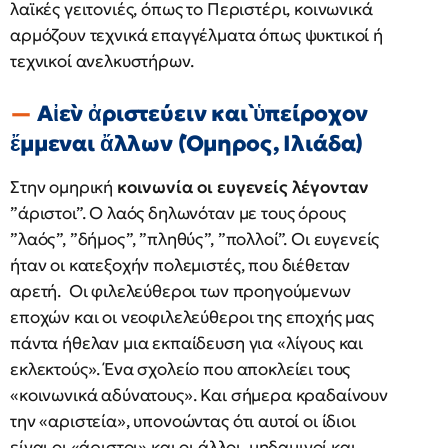
λαϊκές γειτονιές, όπως το Περιστέρι, κοινωνικά
αρμόζουν τεχνικά επαγγέλματα όπως ψυκτικοί ή
τεχνικοί ανελκυστήρων.
Αἰὲν ἀριστεύειν καὶ ὑπείροχον
ἔμμεναι ἄλλων (Όμηρος, Ιλιάδα)
Στην ομηρική
κοινωνία οι ευγενείς λέγονταν
”άριστοι”. Ο λαός δηλωνόταν με τους όρους
”λαός”, ”δήμος”, ”πληθύς”, ”πολλοί”. Οι ευγενείς
ήταν οι κατεξοχήν πολεμιστές, που διέθεταν
αρετή. Οι φιλελεύθεροι των προηγούμενων
εποχών και οι νεοφιλελεύθεροι της εποχής μας
πάντα ήθελαν μια εκπαίδευση για «λίγους και
εκλεκτούς». Ένα σχολείο που αποκλείει τους
«κοινωνικά αδύνατους». Και σήμερα κραδαίνουν
την «αριστεία», υπονοώντας ότι αυτοί οι ίδιοι
είναι οι «άριστοι» και οι άλλοι, μηδαμινοί και