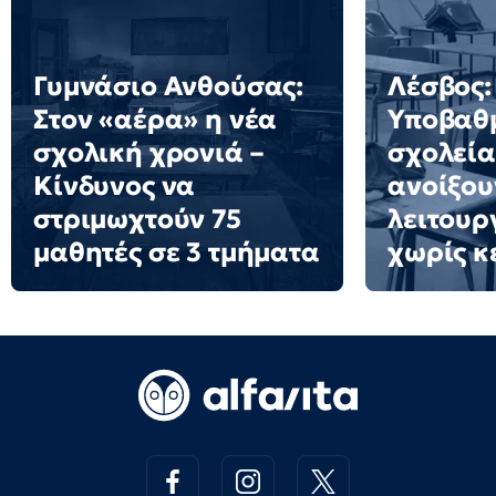
Γυμνάσιο Ανθούσας:
Λέσβος:
Στον «αέρα» η νέα
Υποβαθμ
σχολική χρονιά –
σχολεία
Κίνδυνος να
ανοίξου
στριμωχτούν 75
λειτουρ
μαθητές σε 3 τμήματα
χωρίς κ