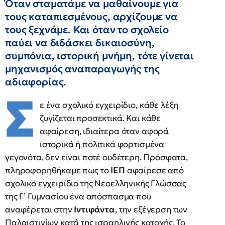
Όταν σταματάμε να μαθαίνουμε για
τους καταπιεσμένους, αρχίζουμε να
τους ξεχνάμε. Και όταν το σχολείο
παύει να διδάσκει δικαιοσύνη,
συμπόνια, ιστορική μνήμη, τότε γίνεται
μηχανισμός αναπαραγωγής της
αδιαφορίας.
Σ
ε ένα σχολικό εγχειρίδιο, κάθε λέξη
ζυγίζεται προσεκτικά. Και κάθε
αφαίρεση, ιδιαίτερα όταν αφορά
ιστορικά ή πολιτικά φορτισμένα
γεγονότα, δεν είναι ποτέ ουδέτερη. Πρόσφατα,
πληροφορηθήκαμε πως το
ΙΕΠ
αφαίρεσε από
σχολικό εγχειρίδιο της Νεοελληνικής Γλώσσας
της Γ’ Γυμνασίου ένα απόσπασμα που
αναφέρεται στην
Ιντιφάντα
, την εξέγερση των
Παλαιστινίων κατά της ισραηλινής κατοχής. Το