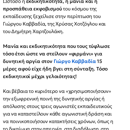
Ωστόσο η
εκδικητικότητα, η μανία και η
προσπάθεια εκφοβισμού
του κόσμου της
εκπαίδευσης ξεχείλισε στην περίπτωση του
Γιώργου Καββαδία, της Χρύσας Χοτζόγλου και
του Δημήτρη Χαρτζουλάκη.
Μανία και εκδικητικότητα που τους τύφλωσε
τόσο έτσι ώστε να στείλουν «φιρμάνι» για
δυνητική αργία στον
Γιώργο Καββαδία
15
μέρες αφού είχε ήδη βγει στη σύνταξη. Τόσο
εκδικητικοί μέχρι γελοιότητας!
Και βέβαια το κυριότερο να «χρησιμοποιήσουν»
την εξωφρενική ποινή της δυνητικής αργίας ή
απόλυσης στους τρεις αγωνιστές εκπαιδευτικούς
για να καταστείλουν
κάθε αγωνιστική δράση και
να ποινικοποιήσουν κατακτήσεις χρόνων, όπως η
το δικαίωμα στην απεργία, στη διαδήλωση, στη