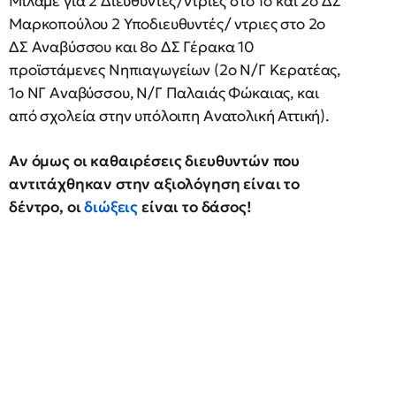
Μιλάμε για 2 Διευθυντές/ντριες στο 1ο και 2ο ΔΣ
Μαρκοπούλου 2 Υποδιευθυντές/ ντριες στο 2ο
ΔΣ Αναβύσσου και 8ο ΔΣ Γέρακα 10
προϊστάμενες Νηπιαγωγείων (2ο Ν/Γ Κερατέας,
1ο ΝΓ Αναβύσσου, Ν/Γ Παλαιάς Φώκαιας, και
από σχολεία στην υπόλοιπη Ανατολική Αττική).
Αν όμως οι καθαιρέσεις διευθυντών που
αντιτάχθηκαν στην αξιολόγηση είναι το
δέντρο, οι
διώξεις
είναι το δάσος!