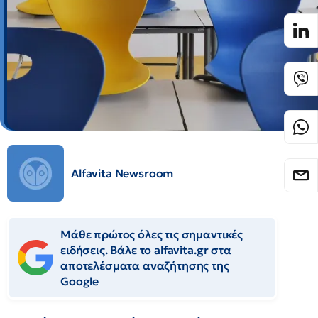
Alfavita Newsroom
Μάθε πρώτος όλες τις σημαντικές
ειδήσεις. Βάλε το alfavita.gr στα
αποτελέσματα αναζήτησης της
Google