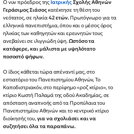
Ο νυν πρόεδρος της
Ιατρικής
Σχολής Αθηνών
Γεράσιμος Σιάσος
κατέκτησε τη θέση του
νεότατος, σε ηλικία
42 ετών.
Πρωτόγνωρο για τα
ελληνικά πανεπιστήμια, όπου και ο μέσος όρος
ηλικίας των καθηγητών και ερευνητών τους
ανεβαίνει σε ιλιγγιώδη ύψη.
Ωστόσο τα
κατάφερε, και μάλιστα με υψηλότατο
ποσοστό ψήφων.
Ο ίδιος κάθεται τώρα απέναντί μας, στο
εστιατόριο του Πανεπιστημίου Αθηνών, Το
Καποδιστριακόν, στο περίφημο «ροζ κτίριο», το
κτίριο Κωστή Παλαμά της οδού Ακαδημίας, σε
απόσταση αναπνοής από τα Προπύλαια του
Πανεπιστημίου Αθηνών και το κεντρικό κτίριο
διοίκησής του,
για να σχολιάσει και να
συζητήσει όλα τα παραπάνω.