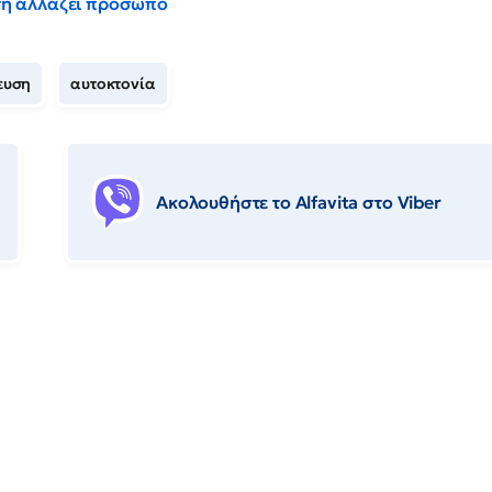
έντη αλλάζει πρόσωπο
ευση
αυτοκτονία
Ακολουθήστε το Αlfavita στο Viber