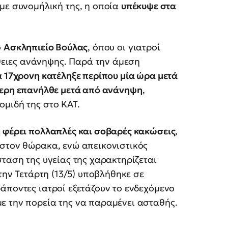
 με συνομήλική της, η οποία
υπέκυψε στα
ο
Ασκληπιείο Βούλας
, όπου οι γιατροί
ειες ανάνηψης. Παρά την άμεση
α 17χρονη κατέληξε περίπου μία ώρα μετά
ερη επανήλθε μετά από ανάνηψη
,
μιδή της στο ΚΑΤ.
 φέρει πολλαπλές και σοβαρές κακώσεις
,
 στον θώρακα, ενώ απεικονιστικός
σταση της υγείας της χαρακτηρίζεται
 την Τετάρτη (13/5) υποβλήθηκε σε
ράποντες ιατροί εξετάζουν το ενδεχόμενο
ε την πορεία της να παραμένει ασταθής.