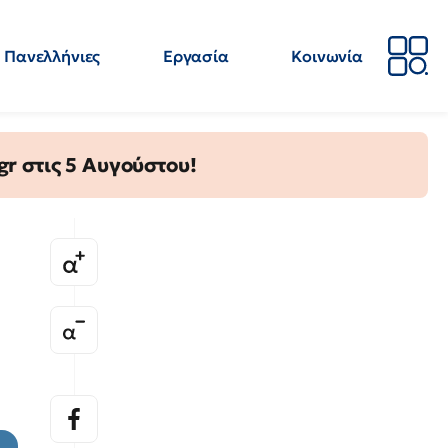
Πανελλήνιες
Εργασία
Κοινωνία
Απόψεις
Επιστήμη
Επιμόρφωση
ΕΛΜΕ
gr στις 5 Αυγούστου!