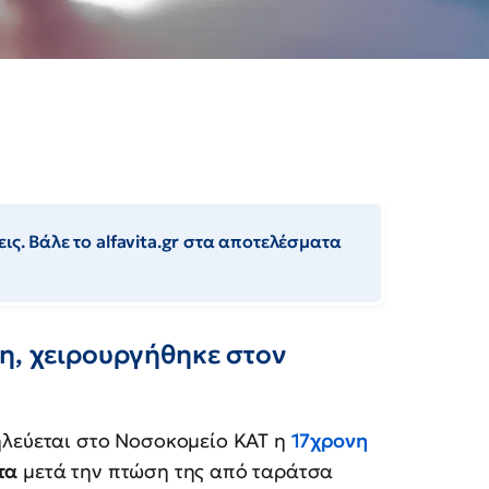
ις. Βάλε το alfavita.gr στα αποτελέσματα
η, χειρουργήθηκε στον
λεύεται στο Νοσοκομείο ΚΑΤ η
17χρονη
τα
μετά την πτώση της από ταράτσα