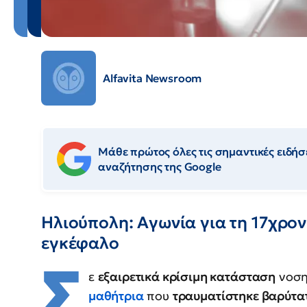
Alfavita Newsroom
Μάθε πρώτος όλες τις σημαντικές ειδήσε
αναζήτησης της Google
Ηλιούπολη: Αγωνία για τη 17χρον
εγκέφαλο
Σ
ε
εξαιρετικά κρίσιμη κατάσταση
νοση
μαθήτρια
που
τραυματίστηκε βαρύτα