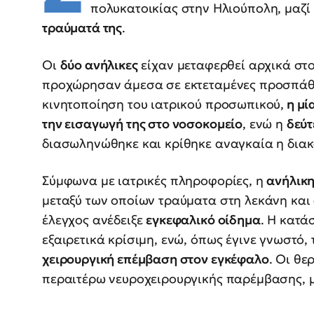
πολυκατοικίας στην Ηλιούπολη, μαζί
τραύματά της
.
Οι
δύο ανήλικες
είχαν μεταφερθεί αρχικά στ
προχώρησαν άμεσα σε εκτεταμένες προσπάθ
κινητοποίηση του ιατρικού προσωπικού,
η μί
την εισαγωγή της στο νοσοκομείο
, ενώ η
δεύτ
διασωληνώθηκε και κρίθηκε αναγκαία η διακο
Σύμφωνα με ιατρικές πληροφορίες, η
ανήλικη
μεταξύ των οποίων τραύματα στη λεκάνη και
έλεγχος ανέδειξε
εγκεφαλικό οίδημα
. Η κατά
εξαιρετικά κρίσιμη, ενώ, όπως έγινε γνωστό,
χειρουργική επέμβαση στον εγκέφαλο
. Οι θε
περαιτέρω νευροχειρουργικής παρέμβασης, μ