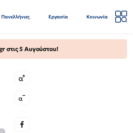
Πανελλήνιες
Εργασία
Κοινωνία
Απόψεις
Επιστήμη
Επιμόρφωση
ΕΛΜΕ
gr στις 5 Αυγούστου!