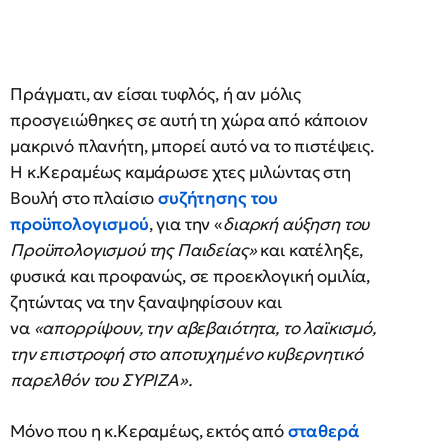
Πράγματι, αν είσαι τυφλός, ή αν μόλις
προσγειώθηκες σε αυτή τη χώρα από κάποιον
μακρινό πλανήτη, μπορεί αυτό να το πιστέψεις.
Η κ.Κεραμέως καμάρωσε χτες μιλώντας στη
Βουλή στο πλαίσιο
συζήτησης του
προϋπολογισμού
, για την «
διαρκή αύξηση του
Προϋπολογισμού της Παιδείας»
και κατέληξε,
φυσικά και προφανώς, σε προεκλογική ομιλία,
ζητώντας να την ξαναψηφίσουν και
να
«απορρίψουν, την αβεβαιότητα, το λαϊκισμό,
την επιστροφή στο αποτυχημένο κυβερνητικό
παρελθόν του ΣΥΡΙΖΑ».
Μόνο που η κ.Κεραμέως, εκτός από
σταθερά