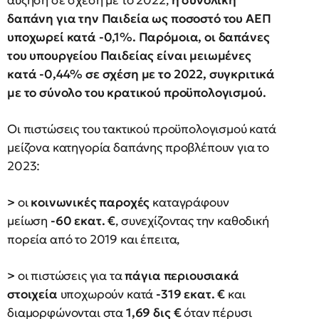
αύξηση σε σχέση με το 2022,
η συνολική
δαπάνη για την Παιδεία ως ποσοστό του ΑΕΠ
υποχωρεί κατά -0,1%. Παρόμοια, οι δαπάνες
του υπουργείου Παιδείας είναι μειωμένες
κατά -0,44% σε σχέση με το 2022, συγκριτικά
με το σύνολο του κρατικού προϋπολογισμού.
Οι πιστώσεις του τακτικού προϋπολογισμού κατά
μείζονα κατηγορία δαπάνης προβλέπουν για το
2023:
>
οι
κοινωνικές παροχές
καταγράφουν
μείωση
-60 εκατ. €
, συνεχίζοντας την καθοδική
πορεία από το 2019 και έπειτα,
>
οι πιστώσεις για τα
πάγια περιουσιακά
στοιχεία
υποχωρούν κατά
-319 εκατ. €
και
διαμορφώνονται στα
1,69 δις €
όταν πέρυσι