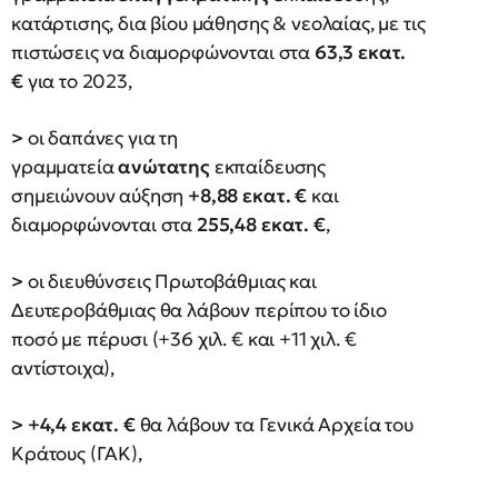
κατάρτισης, δια βίου μάθησης & νεολαίας, με τις
πιστώσεις να διαμορφώνονται στα
63,3 εκατ.
€
για το 2023,
>
οι δαπάνες για τη
γραμματεία
ανώτατης
εκπαίδευσης
σημειώνουν αύξηση
+8,88 εκατ. €
και
διαμορφώνονται στα
255,48 εκατ. €
,
>
οι διευθύνσεις Πρωτοβάθμιας και
Δευτεροβάθμιας θα λάβουν περίπου το ίδιο
ποσό με πέρυσι (+36 χιλ. € και +11 χιλ. €
αντίστοιχα),
>
+4,4 εκατ. €
θα λάβουν τα Γενικά Αρχεία του
Κράτους (ΓΑΚ),