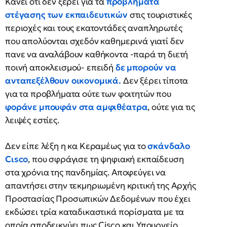
Κάνει ότι δεν ξέρει για τα
προβλήματα
στέγασης των εκπαιδευτικών
στις τουριστικές
περιοχές και τους εκατοντάδες αναπληρωτές
που απολύονται σχεδόν καθημερινά γιατί δεν
πανε να αναλάβουν καθήκοντα -παρά τη διετή
ποινή αποκλεισμού- επειδή
δε μπορούν να
ανταπεξέλθουν οικονομικά.
Δεν ξέρει τίποτα
για τα προβλήματα ούτε των φοιτητών που
φοράνε μπουφάν στα αμφιθέατρα
, ούτε για τις
λειψές εστίες.
Δεν είπε λέξη η κα Κεραμέως για το
σκάνδαλο
Cιsco
, που σφράγισε τη ψηφιακή εκπαίδευση
στα χρόνια της πανδημίας. Αποφεύγει να
απαντήσει στην τεκμηριωμένη κριτική της Αρχής
Προστασίας Προσωπικών Δεδομένων που έχει
εκδώσει τρία καταδικαστικά πορίσματα με τα
οποία αποδεικνύει πως Cisco και Υπουργείο