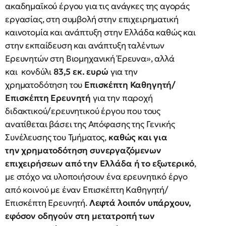
ακαδημαϊκού έργου για τις ανάγκες της αγοράς
εργασίας, στη συμβολή στην επιχειρηματική
καινοτομία και ανάπτυξη στην Ελλάδα καθώς και
στην εκπαίδευση και ανάπτυξη ταλέντων
Ερευνητών στη Βιομηχανική Έρευνα», αλλά
και κονδύλι
83,5 εκ. ευρώ
για την
χρηματοδότηση του
Επισκέπτη Καθηγητή/
Επισκέπτη Ερευνητή
για την παροχή
διδακτικού/ερευνητικού έργου που τους
ανατίθεται βάσει της Απόφασης της Γενικής
Συνέλευσης του Τμήματος,
καθώς και για
την
χρηματοδότηση συνεργαζόμενων
επιχειρήσεων από την Ελλάδα ή το εξωτερικό
,
με στόχο να υλοποιήσουν ένα ερευνητικό έργο
από κοινού με έναν Επισκέπτη Καθηγητή/
Επισκέπτη Ερευνητή.
Λεφτά λοιπόν υπάρχουν,
εφόσον οδηγούν στη μετατροπή των