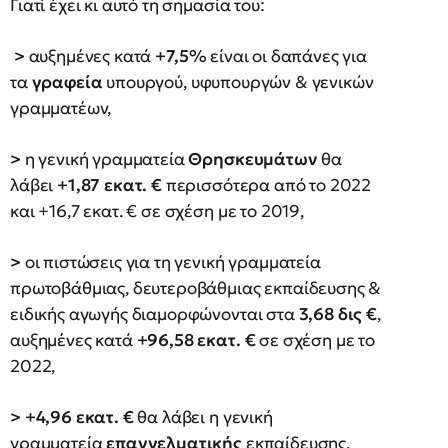
Γιατί έχει κι αυτό τη σημασία του:
>
αυξημένες κατά
+7,5%
είναι οι δαπάνες για
τα
γραφεία
υπουργού, υφυπουργών & γενικών
γραμματέων,
>
η γενική γραμματεία
Θρησκευμάτων
θα
λάβει
+1,87 εκατ. €
περισσότερα από το 2022
και +16,7 εκατ. € σε σχέση με το 2019,
>
οι πιστώσεις για τη γενική γραμματεία
πρωτοβάθμιας, δευτεροβάθμιας εκπαίδευσης &
ειδικής αγωγής διαμορφώνονται στα
3,68 δις €
,
αυξημένες κατά
+96,58 εκατ. €
σε σχέση με το
2022,
>
+4,96 εκατ. €
θα λάβει η γενική
γραμματεία
επαγγελματικής
εκπαίδευσης,