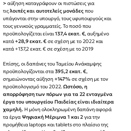
>
αύξηση καταγράφουν οι πιστώσεις για
τις
λοιπές και αυτοτελείς μονάδες
που
υπάγονται στην υπουργό, τους υφυπουργούς και
τους γενικούς γραμματείς. Το ποσό που
προϋπολογίζεται είναι
137,4 εκατ. €
, αυξημένο
κατά
+28,9 εκατ. €
σε σχέση με το 2022 και
κατά +137,2 εκατ. € σε σχέση με το 2019
Επίσης, οι δαπάνες του Ταμείου Ανάκαμψης
προϋπολογίζονται στα
395,2 εκατ. €
,
σημειώνοντας αύξηση
+147%
σε σχέση με τον
προϋπολογισμό του 2022.
Ωστόσο, η
απορρόφηση των πόρων για τα 22 ενταγμένα
έργα του υπουργείου Παιδείας είναι ιδιαίτερα
χαμηλή.
Η μόνη ολοκληρωμένη δαπάνη αφορά
τα έργα
Ψηφιακή Μέριμνα 1
και
2
για την
προμήθεια laptops και tablets στο πλαίσιο της