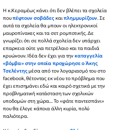
Η κ.Κεραμέως κάνει ότι δεν βλέπει τα σχολεία
που
πέφτουν σοβάδες
και
πλημμυρίζουν
. Σε
αυτά τα σχολεία θα μπουν οι ηλεκτρονικοί
μαυροπίνακες και τα σετ ρομποτικής. Δε
γνωρίζει ότι σε πολλά σχολεία δεν υπάρχει
επαρκεια ούτε για πετρέλαιο και τα παιδιά
κρυώνουν. Ιδέα δεν έχει για την
καταγγελία
«βόμβα» στην οποία προχώρησε ο Άκης
Τσελέντης
μέσα από τον λογαριασμό του στο
facebook, θέτοντας εκ νέου το πρόβλημα που
έχει επισημάνει εδώ και καιρό σχετικά με την
προβληματική κατάσταση των σχολικών
υποδομών στη χώρα... Το «φάτε παντεσπάνι»
που θα έλεγε κάποια άλλη κυρία, πολύ
παλιότερα.