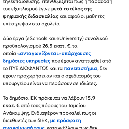
τηλεκπαίδευσης. Υπενθυμίζεται πως η παράδοση
του εξοπλισμού έγινε
μετά το τέλος της
ψηφιακής διδασκαλίας
και αφού οι μαθητές
επέστρεψαν στα σχολεία.
Δύο έργα (eSchools και eUniversity) συνολικού
προϋπολογισμού
26,5 εκατ. €
, τα
οποία
«ανταγωνίζονται» υπάρχουσες
δημόσιες υπηρεσίες
που έχουν αναπτυχθεί από
το ΙΤΥΕ ΔΙΟΦΑΝΤΟΣ και τα
πανεπιστήμια
, δεν
έχουν προχωρήσει αν και ο σχεδιασμός του
υπουργείου είναι να περάσουν σε ιδιώτες.
Τα δημόσια ΙΕΚ πρόκειται να λάβουν
15,9
εκατ. €
από τους πόρους του Ταμείου
Ανάκαμψης. Ενδιαφέρον προκαλεί πως οι
διευθυντές των δΙΕΚ,
με πρόσφατη
ανακοίνωσή τους
, καταγγέλλουν πως
δεν