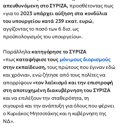
απευθυνόμενη στο ΣΥΡΙΖΑ,
προσθέτοντας πως
«για το
2023 υπάρχει αύξηση στα κονδύλια
του υπουργείου κατά 239 εκατ. ευρώ
,
αγγίζοντας το ποσό των 6 δισ. ως
προϋπολογισμός του υπουργείου».
Παράλληλα
κατηγόρησε το ΣΥΡΙΖΑ
«πως
καταψήφισε τους
μόνιμους διορισμούς
στην εκπαίδευση,
τους πρώτους που έγιναν εδώ
και χρόνια», ενώ ζήτησε από τους πολίτες να
απορρίψουν
«τον λαϊκισμό και την επιστροφή
στη αποτυχημένη διακυβέρνηση του ΣΥΡΙΖΑ
και να επιλέξουν την σταθερότητα, τη
σιγουριά και την ανάπτυξη για όλους που φέρνει
ο Κυριάκος Μητσοτάκης και η κυβέρνηση της
ΝΔ».