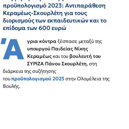
προϋπολογισμό 2023: Αντιπαράθεση
Κεραμέως-Σκουρλέτη για τους
διορισμούς των εκπαιδευτικών και το
επίδομα των 600 ευρώ
Ά
γρια κόντρα
ξέσπασε μεταξύ της
υπουργού Παιδείας Νίκης
Κεραμέως
και του
βουλευτή του
ΣΥΡΙΖΑ Πάνου Σκουρλέτη
, στη
διάρκεια της συζήτησης
του
προϋπολογισμού 2023
στην Ολομέλεια της
Βουλής.