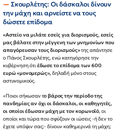
Σκουρλέτης: Οι δάσκαλοι δίνουν
την μάχη και αρνείστε να τους
δώσετε επίδομα
«Αστείο να μιλάτε εσείς για διορισμούς, εσείς
μας βάλατε στην μέγγενη των μνημονίων που
απαγόρευσαν τους διορισμούς»
της απάντησε
ο Πάνος Σκουρλέτης, ενώ κατηγόρησε την
κυβέρνηση ότι
έδωσε το επίδομα των 600
ευρώ «μονομερώς»,
δηλαδή μόνο στους
αστυνομικούς.
«Ποιοι σήκωσαν τ
ο βάρος την περίοδο της
πανδημίας αν όχι οι δάσκαλοι, οι καθηγητές,
οι οποίοι έδωσαν μάχη με τον κορωνοϊό
, οι
οποίοι και τώρα που σφύζουν οι ιώσεις -ή δεν το
έχετε υπόψιν σας;- δίνουν καθημερινά τη μάχη;