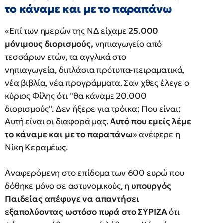
το κάναμε και με τo παραπάνω
«Επί των ημερών της ΝΔ είχαμε
25.000
μόνιμους διορισμούς,
νηπιαγωγείο από
τεσσάρων ετών, τα αγγλικά στο
νηπιαγωγεία, διπλάσια πρότυπα-πειραματικά,
νέα βιβλία, νέα προγράμματα. Σαν χθες έλεγε ο
κύριος Φίλης ότι ''θα κάναμε 20.000
διορισμούς''. Δεν ήξερε για τρόικα; Που είναι;
Αυτή είναι οι διαφορά μας.
Αυτό που εμείς λέμε
το κάναμε και με τo παραπάνω
» ανέφερε η
Νίκη Κεραμέως.
Αναφερόμενη στο επίδομα των 600 ευρώ που
δόθηκε μόνο σε αστυνομικούς, η
υπουργός
Παιδείας απέφυγε να απαντήσει
εξαπολύοντας ωστόσο πυρά στο ΣΥΡΙΖΑ
ότι