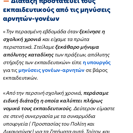
Διάταξη προστατεύει τους
εκπαιδευτικούς από τις μηνύσεις
αρνητών-γονέων
«
Την περασμένη εβδομάδα όταν
ξεκίνησε η
σχολική χρονιά
και είχαμε τα πρώτα
περιστατικά. Στείλαμε
ξεκάθαρο μήνυμα
απόλυτης καταδίκης
των πράξεων, απόλυτης
στήριξης των εκπαιδευτικών
» είπε
η υπουργός
για τις
μηνύσεις γονέων-αρνητών
σε βάρος
εκπαιδευτικών.
«
Από την περσινή σχολική χρονιά,
περάσαμε
ειδική διάταξη η οποία καλύπτει πλήρως
νομικά τους εκπαιδευτικούς
. Δεύτερον είμαστε
σε στενή συνεργασία με τα συναρμόδια
υπουργεία ( Προστασίας του Πολίτη και
Δικαιοσύνης) για τα ζητήματα αυτά. Τρίτον, και