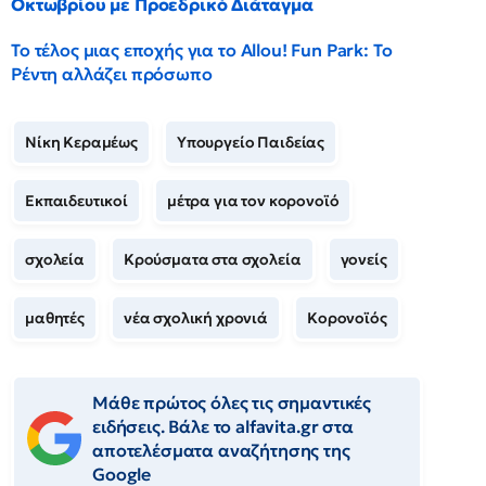
Οκτωβρίου με Προεδρικό Διάταγμα
Το τέλος μιας εποχής για το Allou! Fun Park: Το
Ρέντη αλλάζει πρόσωπο
Νίκη Κεραμέως
Υπουργείο Παιδείας
Εκπαιδευτικοί
μέτρα για τον κορονοϊό
σχολεία
Κρούσματα στα σχολεία
γονείς
μαθητές
νέα σχολική χρονιά
Κορονοϊός
Μάθε πρώτος όλες τις σημαντικές
ειδήσεις. Βάλε το alfavita.gr στα
αποτελέσματα αναζήτησης της
Google