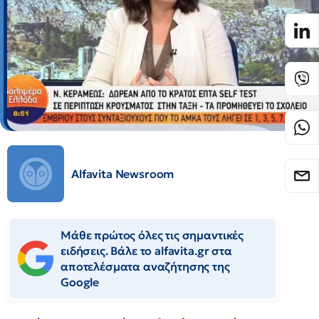
Alfavita Newsroom
Μάθε πρώτος όλες τις σημαντικές
ειδήσεις. Βάλε το alfavita.gr στα
αποτελέσματα αναζήτησης της
Google