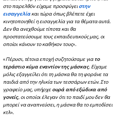
στο παρελθόν είχαμε προσφύγει
στην
εισαγγελία
και τώρα όπως βλέπετε έχει
κινητοποιηθεί η εισαγγελία για τα θέματα αυτά.
Δεν θα ανεχθούμε τίποτα και θα
προστατεύσουμε τους εκπαιδευτικούς μας, οι
οποίοι κάνουν το καθήκον τους
».
«
Πέρυσι, τέτοια εποχή συζητούσαμε για
το
τεράστιο κύμα εναντίον της μάσκας
. Είχαμε
μόλις εξαγγείλει ότι τη μάσκα θα τη φοράνε τα
παιδιά από την ηλικία των τεσσάρων ετών. Στο
γραφείο μας, υπήρχε
ουρά από εξώδικα από
γονείς
, οι οποίοι έλεγαν ότι το παιδί μου δεν θα
μπορεί να αναπνεύσει, η μάσκα θα το εμποδίσει
κτλ
».