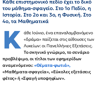
Κάθε επιστημονικό πεδίο έχει το δικό
του μάθημα-σφαγείο. Στο 1ο Πεδίο, η
Ιστορία. Στο 2ο και 3ο, η Φυσική. Στο
4ο, τα Μαθηματικά
Κ
άθε Ιούνιο, ένα επαναλαμβανόμενο
«δράμα» παίζεται στις αίθουσες των
Λυκείων: οι Πανελλήνιες Εξετάσεις.
Το σκηνικό γνώριμο, το σενάριο
προβλέψιμο, οι τίτλοι των εφημερίδων
αναμενόμενοι:
«Θέματα-φωτιά»,
«Μαθήματα-σφαγεία», «Εύκολες εξετάσεις
φέτος» ή «Σφαγή υποψηφίων».