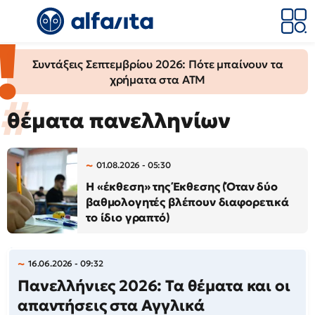
Συντάξεις Σεπτεμβρίου 2026: Πότε μπαίνουν τα
χρήματα στα ΑΤΜ
θέματα πανελληνίων
01.08.2026 - 05:30
Η «έκθεση» της Έκθεσης (Όταν δύο
βαθμολογητές βλέπουν διαφορετικά
το ίδιο γραπτό)
16.06.2026 - 09:32
Πανελλήνιες 2026: Τα θέματα και οι
απαντήσεις στα Αγγλικά