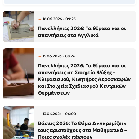
16.06.2026 - 09:25
Πανελλήνιες 2026: Τα θέματα και οι
απαντήσεις στα Αγγλικά
15.06.2026 - 08:26
Πανελλήνιες 2026: Τα θέματα και οι
απαντήσεις σε Στοιχεία Ψύξης –
Κλιματισμού, Κινητήρες Αεροσκαφών
και Στοιχεία Σχεδιασμού Κεντρικών
Θερμάνσεων
13.06.2026 - 06:00
Βάσεις 2026: Το Θέμα Δ «γκρεμίζει»
τους αριστούχους στα Μαθηματικά –
Ποιες σχολές πέφτουν