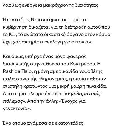
λαού ως ενέργεια μακρόχρονης βιαιότητας.
Ήταν ο ίδιος
Νετανιάχου
του οποίου η
κυβέρνηση δικάζεται για τη διάπραξη αυτού που
το ICJ, το ανώτατο δικαστικό όργανο στον κόσμο,
έχει χαρακτηρίσει «εύλογη γενοκτονία».
Και όμως, υπήρχε ένας μόνο φανερός
διαδηλωτής στην αίθουσα του Κογκρέσου. Η
Rashida Tlaib, η μόνη αμερικανίδα νομοθέτης
παλαιστινιακής κληρονομιάς, η οποία καθόταν
σιωπηλή κρατώντας μια μικρή μαύρη πινακίδα.
Από τη μια πλευρά έγραφε: «
Εγκληματικός
πόλεμος
». Από την άλλη: «Ένοχος για
γενοκτονία».
Ένα άτομο ανάμεσα σε εκατοντάδες