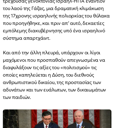
τρέχουσας γενοκτονίας Ισραήλ-ΗΠΑ εναντίον
του λαού της Γάζας, μια δραματική κλιμάκωση
της 17χρονης ισραηλινής πολιορκίας του θύλακα
που προηγήθηκε, και πριν απ’ αυτό, δεκαετίες
εμπόλεμης διακυβέρνησης υπό ένα ισραηλινό
σύστημα απαρτχάιντ.
Και από την άλλη πλευρά, υπάρχουν οι λίγοι
μαχόμενοι που προσπαθούν απεγνωσμένα να
διαφυλάξουν τις αξίες του «πολιτισμού» τις
οποίες καπηλεύεται η Δύση, του διεθνούς
ανθρωπιστικού δικαίου, της προστασίας των
αδυνάτων και των ευάλωτων, των δικαιωμάτων
των παιδιών.