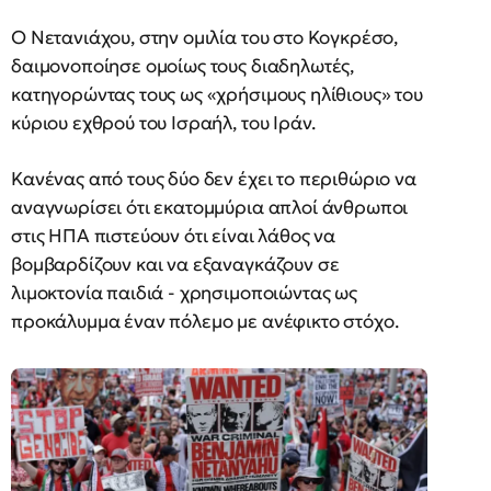
Ο Νετανιάχου, στην ομιλία του στο Κογκρέσο,
δαιμονοποίησε ομοίως τους διαδηλωτές,
κατηγορώντας τους ως «χρήσιμους ηλίθιους» του
κύριου εχθρού του Ισραήλ, του Ιράν.
Κανένας από τους δύο δεν έχει το περιθώριο να
αναγνωρίσει ότι εκατομμύρια απλοί άνθρωποι
στις ΗΠΑ πιστεύουν ότι είναι λάθος να
βομβαρδίζουν και να εξαναγκάζουν σε
λιμοκτονία παιδιά - χρησιμοποιώντας ως
προκάλυμμα έναν πόλεμο με ανέφικτο στόχο.