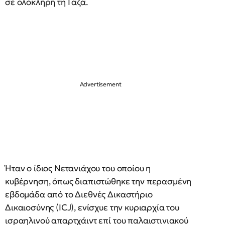
σε ολόκληρη τη Γάζα.
Ήταν ο ίδιος Νετανιάχου του οποίου η
κυβέρνηση, όπως διαπιστώθηκε την περασμένη
εβδομάδα από το Διεθνές Δικαστήριο
Δικαιοσύνης (ICJ), ενίσχυε την κυριαρχία του
ισραηλινού απαρτχάιντ επί του παλαιστινιακού