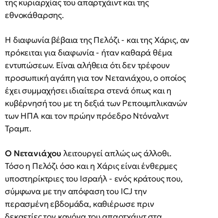
της κυριαρχίας του απαρτχάιντ και της
εθνοκάθαρσης.
Η διαφωνία βέβαια της Πελόζι - και της Χάρις, αν
πρόκειται για διαφωνία - ήταν καθαρά θέμα
εντυπώσεων. Είναι αλήθεια ότι δεν τρέφουν
προσωπική αγάπη για τον Νετανιάχου, ο οποίος
έχει συμμαχήσει ιδιαίτερα στενά όπως και η
κυβέρνησή του με τη δεξιά των Ρεπουμπλικανών
των ΗΠΑ και τον πρώην πρόεδρο Ντόναλντ
Τραμπ.
Ο Νετανιάχου
λειτουργεί απλώς ως άλλοθι.
Τόσο η Πελόζι όσο και η Χάρις είναι ένθερμες
υποστηρίκτριες του Ισραήλ - ενός κράτους που,
σύμφωνα με την απόφαση του ICJ την
περασμένη εβδομάδα, καθιέρωσε πριν
δεκαετίες τον κανόνα του απαρτχάιντ στα