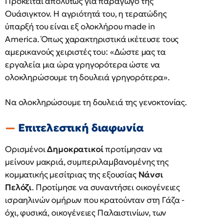
Πρόκειται απολύτως για παράγωγο της
Ουάσιγκτον. Η αγριότητά του, η τερατώδης
ύπαρξή του είναι εξ ολοκλήρου made in
America. Όπως χαρακτηριστικά ικέτευσε τους
αμερικανούς χειριστές του: «Δώστε μας τα
εργαλεία μια ώρα γρηγορότερα ώστε να
ολοκληρώσουμε τη δουλειά γρηγορότερα».
Να ολοκληρώσουμε τη δουλειά της γενοκτονίας.
Επιτελεστική διαφωνία
Ορισμένοι
Δημοκρατικοί
προτίμησαν να
μείνουν μακριά, συμπεριλαμβανομένης της
κομματικής μεσίτριας της εξουσίας
Νάνσι
Πελόζι
. Προτίμησε να συναντήσει οικογένειες
ισραηλινών ομήρων που κρατούνταν στη Γάζα -
όχι, φυσικά, οικογένειες Παλαιστινίων, των