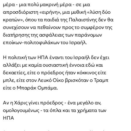
μέρα - μια πολύ μακρινή μέρα - σε μια
απροσδιόριστη «ειρήνη», μια μυθική «λύση δύο
κρατών», όπου τα παιδιά της Παλαιστίνης δεν θα
συνεχίσουν να πεθαίνουν προς το συμφέρον της
διατήρησης της ασφάλειας των παράνομων
εποίκων-πολιτοφυλάκων του Ισραήλ.
Η πολιτική των ΗΠΑ έναντι του Ισραήλ δεν έχει
αλλάξει με καμία ουσιαστική έννοια εδώ και
δεκαετίες, είτε ο πρόεδρος ήταν κόκκινος είτε
μπλε, είτε στον Λευκό Οίκο βρισκόταν ο Τραμπ
είτε ο Μπαράκ Ομπάμα.
Αν η Χάρις γίνει πρόεδρος - ένα μεγάλο αν,
ομολογουμένως - τα όπλα και τα χρήματα των
ΗΠΑ