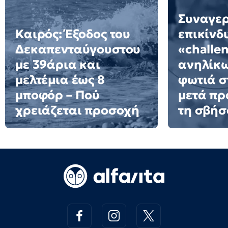
Συναγερ
Καιρός: Έξοδος του
επικίνδ
Δεκαπενταύγουστου
«challe
με 39άρια και
ανηλίκω
μελτέμια έως 8
φωτιά σ
μποφόρ – Πού
μετά πρ
χρειάζεται προσοχή
τη σβήσ