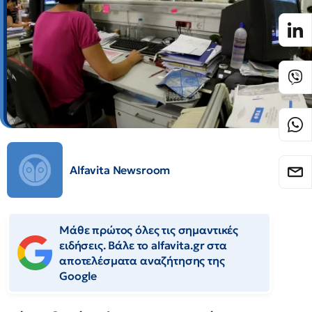
Alfavita Newsroom
Μάθε πρώτος όλες τις σημαντικές
ειδήσεις. Βάλε το alfavita.gr στα
αποτελέσματα αναζήτησης της
Google