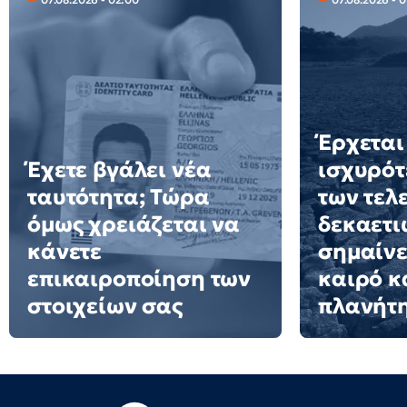
Έρχεται
Έχετε βγάλει νέα
ισχυρότ
ταυτότητα; Τώρα
των τελ
όμως χρειάζεται να
δεκαετιώ
κάνετε
σημαίνε
επικαιροποίηση των
καιρό κ
στοιχείων σας
πλανήτ