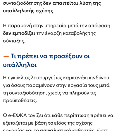
συνταξιοδότησης
δεν απαιτείται λύση της
υπαλληλικής σχέσης
.
Η παραμονή στην υπηρεσία μετά την απόφαση
δεν εμποδίζει
την έναρξη καταβολής της
σύνταξης.
Τι πρέπει να προσέξουν οι
υπάλληλοι
Η εγκύκλιος λειτουργεί ως καμπανάκι κινδύνου
για όσους παραμένουν στην εργασία τους μετά
τη συνταξιοδότηση, χωρίς να πληρούν τις
προϋποθέσεις.
Ο e-ΕΦΚΑ τονίζει ότι κάθε περίπτωση πρέπει να
εξετάζεται με βάση
το
είδος της σχέσης
εργασίας και το
ασφαλιστικό
καθεστώς, ώστε