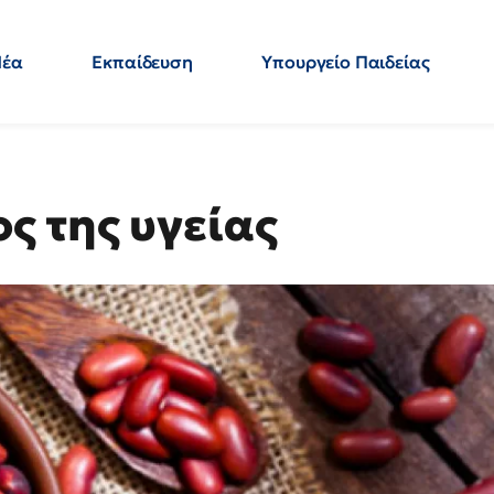
Νέα
Εκπαίδευση
Υπουργείο Παιδείας
 Εκπαιδευτικών
Μεταπτυχιακά
Πολιτική
Κόσμος
- Απαντήσεις
ς της υγείας