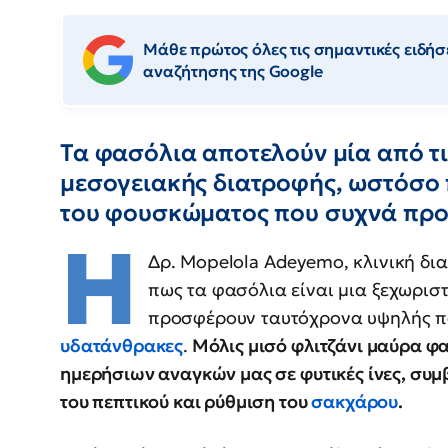
Μάθε πρώτος όλες τις σημαντικές ειδήσε
αναζήτησης της Google
Τα φασόλια αποτελούν μία από τι
μεσογειακής διατροφής, ωστόσο
του φουσκώματος που συχνά προ
Η
Δρ. Mopelola Adeyemo, κλινική δια
πως τα φασόλια είναι μια ξεχωρισ
προσφέρουν ταυτόχρονα υψηλής πο
υδατάνθρακες
.
Μόλις μισό φλιτζάνι μαύρα φ
ημερήσιων αναγκών μας σε φυτικές ίνες, συμ
του πεπτικού και ρύθμιση του
σακχάρου
.