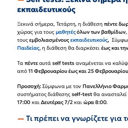
εκπαιδευτικούς
Ξεκινά σήμερα, Τετάρτη, η διάθεση
πέντε δω
χώρας για τους
μαθητές
όλων των βαθμίδων
,
τους
εμβολιασμένους
εκπαιδευτικούς
,
Σύμφων
Παιδείας
, η διάθεση θα διαρκέσει
έως και τη
Τα
πέντε
αυτά
self tests
αναμένεται να καλύψ
από
11 Φεβρουαρίου έως και 25 Φεβρουαρίου
Προσοχή:
Σύμφωνα με τον
Πανελλήνιο Φαρμα
συστήματος διάθεσης
self-test
θα ανασταλεί
17:00
και
Δευτέρας 7/2
και
ώρα 8:00
.
Τι πρέπει να γνωρίζετε για τα