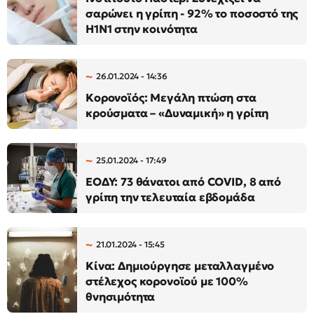
σαρώνει η γρίπη - 92% το ποσοστό της
Η1N1 στην κοινότητα
26.01.2024 - 14:36
Κορονοϊός: Μεγάλη πτώση στα
κρούσματα – «Δυναμική» η γρίπη
25.01.2024 - 17:49
ΕΟΔΥ: 73 θάνατοι από COVID, 8 από
γρίπη την τελευταία εβδομάδα
21.01.2024 - 15:45
Κίνα: Δημιούργησε μεταλλαγμένο
στέλεχος κορονοϊού με 100%
θνησιμότητα