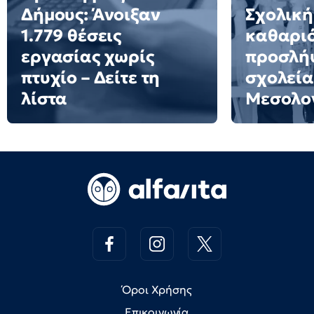
Δήμους: Άνοιξαν
Σχολική
1.779 θέσεις
καθαριό
εργασίας χωρίς
προσλήψ
πτυχίο – Δείτε τη
σχολεία
λίστα
Μεσολο
Όροι Χρήσης
Επικοινωνία