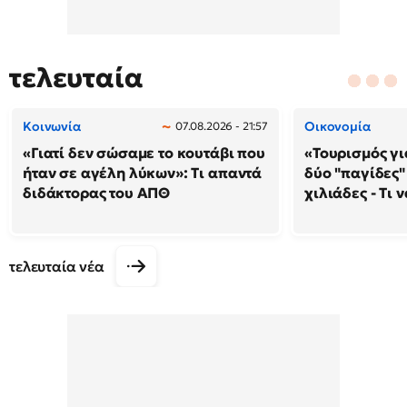
τελευταία
Κοινωνία
Οικονομία
07.08.2026 - 21:57
«Γιατί δεν σώσαμε το κουτάβι που
«Τουρισμός γι
ήταν σε αγέλη λύκων»: Τι απαντά
δύο "παγίδες"
διδάκτορας του ΑΠΘ
χιλιάδες - Τι 
τελευταία νέα