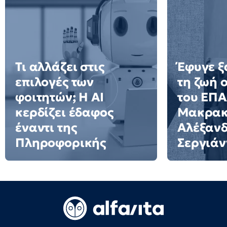
Τι αλλάζει στις
Έφυγε ξ
επιλογές των
τη ζωή 
φοιτητών; Η AI
του ΕΠ
κερδίζει έδαφος
Μακρακ
έναντι της
Αλέξαν
Πληροφορικής
Σεργιάν