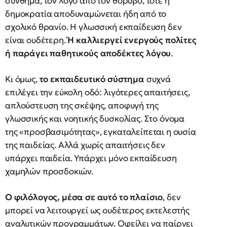
σύνθημα, τον λόγο από τον θόρυβο, τότε η
δημοκρατία αποδυναμώνεται ήδη από το
σχολικό θρανίο. Η γλωσσική εκπαίδευση δεν
είναι ουδέτερη.
Ή καλλιεργεί ενεργούς πολίτες
ή παράγει παθητικούς αποδέκτες λόγου
.
Κι όμως,
το εκπαιδευτικό σύστημα
συχνά
επιλέγει την εύκολη οδό: λιγότερες απαιτήσεις,
απλούστευση της σκέψης, αποφυγή της
γλωσσικής και νοητικής δυσκολίας. Στο όνομα
της «προσβασιμότητας», εγκαταλείπεται η ουσία
της παιδείας. Αλλά χωρίς απαιτήσεις δεν
υπάρχει παιδεία. Υπάρχει μόνο εκπαίδευση
χαμηλών προσδοκιών.
Ο φιλόλογος, μέσα σε αυτό το πλαίσιο
, δεν
μπορεί να λειτουργεί ως ουδέτερος εκτελεστής
αναλυτικών προγραμμάτων. Οφείλει να παίρνει