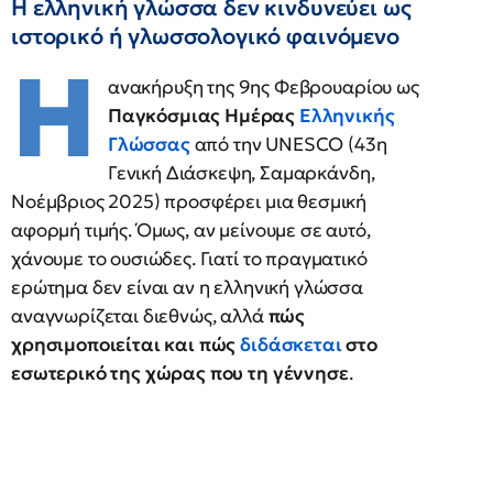
Η ελληνική γλώσσα δεν κινδυνεύει ως
ιστορικό ή γλωσσολογικό φαινόμενο
Η
ανακήρυξη της 9ης Φεβρουαρίου ως
Παγκόσμιας Ημέρας
Ελληνικής
Γλώσσας
από την UNESCO (43η
Γενική Διάσκεψη, Σαμαρκάνδη,
Νοέμβριος 2025) προσφέρει μια θεσμική
αφορμή τιμής. Όμως, αν μείνουμε σε αυτό,
χάνουμε το ουσιώδες. Γιατί το πραγματικό
ερώτημα δεν είναι αν η ελληνική γλώσσα
αναγνωρίζεται διεθνώς, αλλά
πώς
χρησιμοποιείται και πώς
διδάσκεται
στο
εσωτερικό της χώρας που τη γέννησε
.