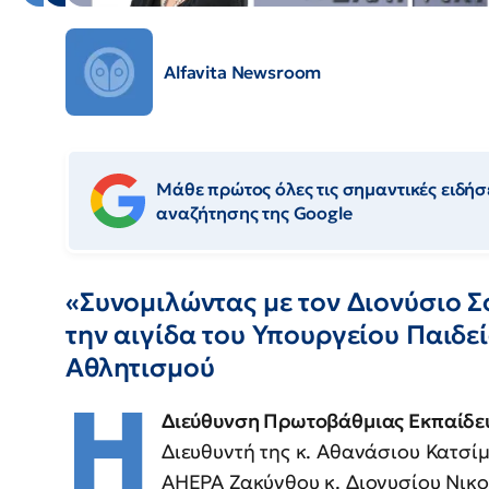
Alfavita Newsroom
Μάθε πρώτος όλες τις σημαντικές ειδήσε
αναζήτησης της Google
«Συνομιλώντας με τον Διονύσιο Σ
την αιγίδα του Υπουργείου Παιδε
Αθλητισμού
Η
Διεύθυνση Πρωτοβάθμιας Εκπαίδ
Διευθυντή της κ. Αθανάσιου Κατσί
AHEPA Ζακύνθου κ. Διονυσίου Νικ