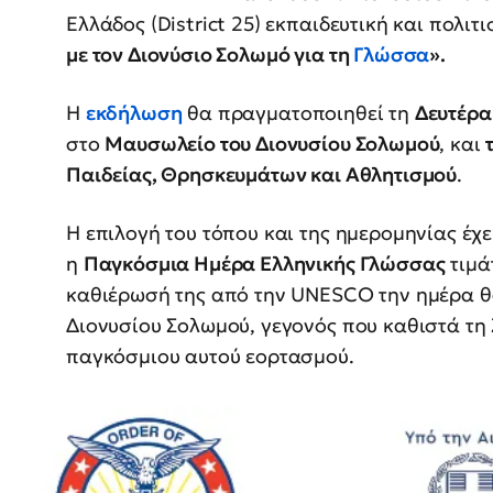
Ελλάδος (District 25) εκπαιδευτική και πολιτ
με τον Διονύσιο Σολωμό για τη
Γλώσσα
».
Η
εκδήλωση
θα πραγματοποιηθεί τη
Δευτέρα
στο
Μαυσωλείο του Διονυσίου Σολωμού
, και
Παιδείας, Θρησκευμάτων και Αθλητισμού
.
Η επιλογή του τόπου και της ημερομηνίας έχε
η
Παγκόσμια Ημέρα Ελληνικής Γλώσσας
τιμά
καθιέρωσή της από την UNESCO την ημέρα θα
Διονυσίου Σολωμού, γεγονός που καθιστά τη
παγκόσμιου αυτού εορτασμού.