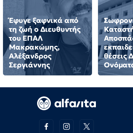
Έφυγε ξαφνικά από
Σωφρον
τη ζωή ο Διευθυντής
Καταστ
του ΕΠΑΛ
Αποσπά
Μακρακώμης,
εκπαιδε
Αλέξανδρος
θέσεις 
Σεργιάννης
Ονόματ