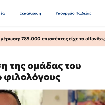
Νέα
Εκπαίδευση
Υπουργείο Παιδείας
 Εκπαιδευτικών
Μεταπτυχιακά
Πολιτική
Κόσμος
- Απαντήσεις
έρωση: 785.000 επισκέπτες είχε το alfavita.
ση της ομάδας του
ο φιλολόγους