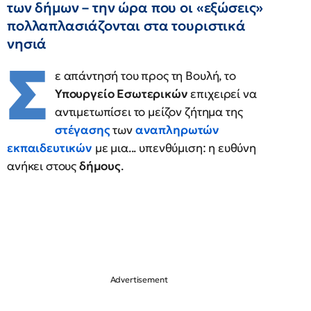
των δήμων – την ώρα που οι «εξώσεις»
πολλαπλασιάζονται στα τουριστικά
νησιά
Σ
ε απάντησή του προς τη Βουλή, το
Υπουργείο Εσωτερικών
επιχειρεί να
αντιμετωπίσει το μείζον ζήτημα της
στέγασης
των
αναπληρωτών
εκπαιδευτικών
με μια... υπενθύμιση: η ευθύνη
ανήκει στους
δήμους
.