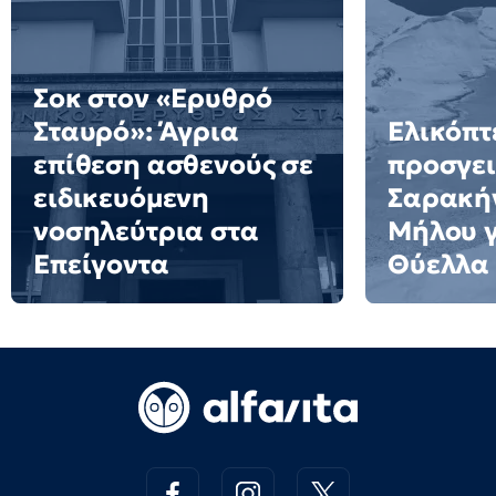
Σοκ στον «Ερυθρό
Σταυρό»: Άγρια
Ελικόπτ
επίθεση ασθενούς σε
προσγει
ειδικευόμενη
Σαρακήν
νοσηλεύτρια στα
Μήλου γι
Επείγοντα
Θύελλα