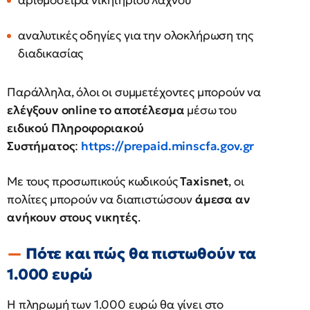
αριθμοσειρά νικητήριου λαχνού
αναλυτικές οδηγίες για την ολοκλήρωση της
διαδικασίας
Παράλληλα, όλοι οι συμμετέχοντες μπορούν να
ελέγξουν online το αποτέλεσμα
μέσω του
ειδικού Πληροφοριακού
Συστήματος
:
https://prepaid.minscfa.gov.gr
Με τους προσωπικούς κωδικούς
Taxisnet
, οι
πολίτες μπορούν να διαπιστώσουν
άμεσα αν
ανήκουν στους νικητές
.
Πότε και πώς θα πιστωθούν τα
1.000 ευρώ
Η πληρωμή των 1.000 ευρώ θα γίνει στο