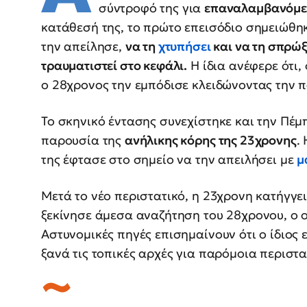
σύντροφό της για
επαναλαμβανόμε
κατάθεσή της, το πρώτο επεισόδιο σημειώθηκ
την απείλησε,
να τη
χτυπήσει
και να τη σπρώξ
τραυματιστεί στο κεφάλι.
Η ίδια ανέφερε ότι,
ο 28χρονος την εμπόδισε κλειδώνοντας την π
Το σκηνικό έντασης συνεχίστηκε και την Πέμ
παρουσία της
ανήλικης κόρης της 23χρονης
.
της έφτασε στο σημείο να την απειλήσει με
μ
Μετά το νέο περιστατικό, η 23χρονη κατήγγε
ξεκίνησε άμεσα αναζήτηση του 28χρονου, ο 
Αστυνομικές πηγές επισημαίνουν ότι ο ίδιος 
ξανά τις τοπικές αρχές για παρόμοια περιστα