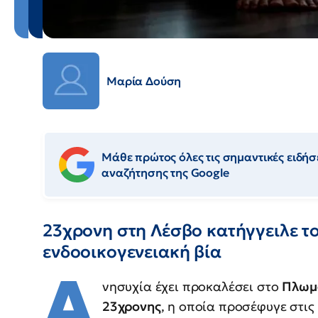
Μαρία Δούση
Μάθε πρώτος όλες τις σημαντικές ειδήσε
αναζήτησης της Google
23χρονη στη Λέσβο κατήγγειλε το
ενδοοικογενειακή βία
Α
νησυχία έχει προκαλέσει στο
Πλωμά
23χρονης
, η οποία προσέφυγε στι