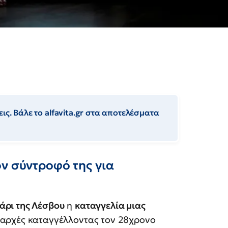
ις. Βάλε το alfavita.gr στα αποτελέσματα
ν σύντροφό της για
ρι της Λέσβου
η
καταγγελία μιας
ς αρχές καταγγέλλοντας τον 28χρονο