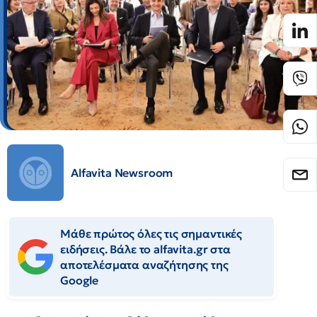
Alfavita Newsroom
Μάθε πρώτος όλες τις σημαντικές
ειδήσεις. Βάλε το alfavita.gr στα
αποτελέσματα αναζήτησης της
Google