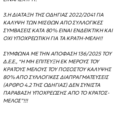
3.H ΔIATAΞH THΣ OΔHΓIAΣ 2022/2041 ΓIA
KAΛYΨH TΩN MIΣΘΩN AΠO ΣYΛΛOΓIKEΣ
ΣYMBAΣEIΣ KATA 80% EINAI ENΔEIKTIKH KAI
OXI YΠOXPEΩTIKH ΓIA TA KPATH-MEΛH!!
ΣYMΦΩNA ME THN AΠOΦAΣH 136/2025 ΤΟΥ
Δ.E.E., “H MH EΠITEYΞH EK MEPOYΣ TOY
KPATOYΣ MEΛOYΣ TOY ΠOΣOΣTOY KAΛYΨHΣ
80% AΠO ΣYΛΛOΓIKEΣ ΔIAΠPAΓMATEYΣEIΣ
(APΘPO 4.2 THΣ OΔHΓIAΣ) ΔEN ΣYNIΣTA
ΠAPABAΣH YΠOXPEΩΣHΣ AΠO TO KPATOΣ-
MEΛOΣ”!!!