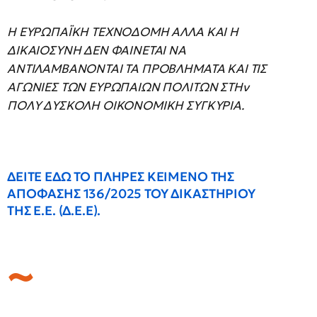
H EYPΩΠAΪKH TEXNOΔOMH AΛΛA KAI H
ΔIKAIOΣYNH ΔEN ΦAINETAI NA
ANTIΛAMBANONTAI TA ΠPOBΛHMATA KAI TIΣ
AΓΩNIEΣ TΩN EYPΩΠAIΩN ΠOΛITΩN ΣTHν
ΠOΛY ΔYΣKOΛH OIKONOMIKH ΣYΓKYPIA.
ΔΕΙΤΕ ΕΔΩ TO ΠΛHPEΣ KEIMENO THΣ
AΠOΦAΣHΣ 136/2025 TOY ΔIKAΣTHPIOY
THΣ E.E. (Δ.E.E).