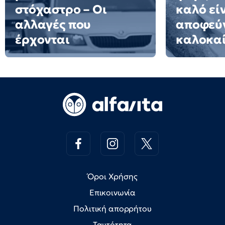
στόχαστρο – Οι
καλό εί
αλλαγές που
αποφεύγ
έρχονται
καλοκαί
Όροι Χρήσης
Επικοινωνία
Πολιτική απορρήτου
Ταυτότητα