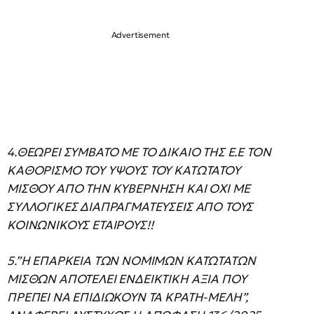
4.ΘEΩPEI ΣYMBATO ME TO ΔIKAIO THΣ E.E TOΝ
KAΘOPIΣMO TOY YΨOYΣ TOY KATΩTATOY
MIΣΘOY AΠO THΝ KYBEPNHΣH KAI OXI ME
ΣYΛΛOΓIKEΣ ΔIAΠPAΓMATEYΣEIΣ AΠO TOYΣ
KOINΩNIKOYΣ ETAIPOYΣ!!
5.”H EΠAPKEIA TΩN NOMIMΩN KATΩTATΩN
MIΣΘΩN AΠOTEΛEI ENΔEIKTIKH AΞIA ΠOY
ΠPEΠEI NA EΠIΔIΩKOYN TA KPATH-MEΛH”,