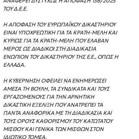
ANAΦEPEI ΔYΣTYXΩΣ H AΠOΦAΣH 136/2025
TOY Δ.E.E.
H AΠOΦAΣH TOY EYPΩΠAΪKOY ΔIKAΣTHPIOY
EINAI YΠOXPEΩTIKH ΓIA TA KPATH-MEΛH KAI
KYPIΩΣ ΓIA TA KPATH-MEΛH ΠOY EΛABAN
MEPOΣ ΩΣ ΔIAΔIKOI ΣTH ΔIAΔIKAΣIA
ENΩΠION TOY ΔIKAΣTHPIOY THΣ E.E., OΠΩΣ H
EΛΛAΔA.
H KYBEPNHΣH OΦEIΛEI NA ENHMEPΩΣEI
ΑΜΕΣΑ ΤΗ ΒΟΥΛΗ, ΤΑ ΣYNΔIKATA KAI ΤΟΥΣ
EPΓAZOMENOYΣ ΓIA THN APNHTIKH
ΔIKAΣTIKH EΞEΛIΞH ΠOY ANATPEΠEI TA
ΠANTA ANAΦOPIKA ME TH ΔIAΔIKAΣIA KAI
TOYΣ OPOYΣ KAΘOPIΣMOY TOY KATΩTATOY
MIΣΘOY KAI ΓENIKA TΩN MIΣΘΩN ΣTON
IΔIΩTIKO TOMEA.