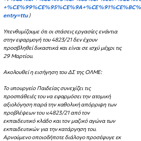
+%CE%99%CE%95%CE%9A+%CE%91%CE%BC%CF%80%C
entry=ttu
)
Υπενθυμίζουμε ότι οι στάσεις εργασίες ενάντια
στην εφαρμογή του 4823/21 δεν έχουν
προσβληθεί δικαστικά και είναι σε ισχύ μέχρι τις
29 Μαρτίου.
Ακολουθεί η εισήγηση του ΔΣ της ΟΛΜΕ:
Το υπουργείο Παιδείας συνεχίζει τις
προσπάθειές του να εφαρμόσει την ατομική
αξιολόγηση παρά την καθολική απόρριψη των
προβλέψεων του ν.4823/21 από τον
εκπαιδευτικό κλάδο και τον μαζικό αγώνα των
εκπαιδευτικών για την κατάργηση του.
Αρνούμενο οποιοδήποτε διάλογο προσέφυγε εκ