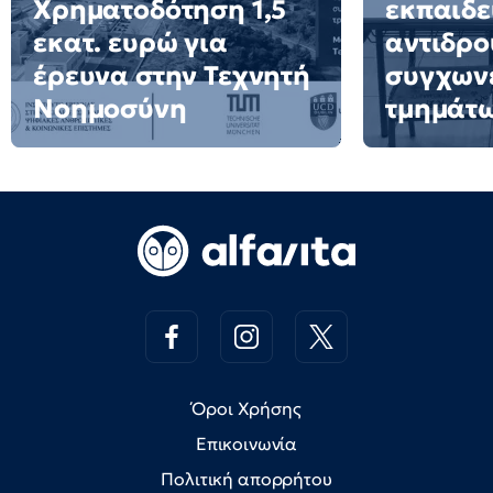
Χρηματοδότηση 1,5
εκπαιδε
εκατ. ευρώ για
αντιδρο
έρευνα στην Τεχνητή
συγχων
Νοημοσύνη
τμημάτ
Όροι Χρήσης
Επικοινωνία
Πολιτική απορρήτου