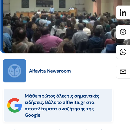
Alfavita Newsroom
Μάθε πρώτος όλες τις σημαντικές
ειδήσεις. Βάλε το alfavita.gr στα
αποτελέσματα αναζήτησης της
Google