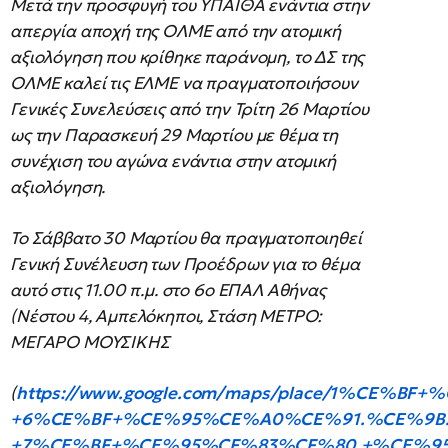
Μετά την προσφυγή του ΥΠΑΙΘΑ ενάντια στην
απεργία αποχή της ΟΛΜΕ από την ατομική
αξιολόγηση που κρίθηκε παράνομη, το ΔΣ της
ΟΛΜΕ καλεί τις ΕΛΜΕ να πραγματοποιήσουν
Γενικές Συνελεύσεις από την Τρίτη 26 Μαρτίου
ως την Παρασκευή 29 Μαρτίου με θέμα τη
συνέχιση του αγώνα ενάντια στην ατομική
αξιολόγηση.
Το Σάββατο 30 Μαρτίου θα πραγματοποιηθεί
Γενική Συνέλευση των Προέδρων για το θέμα
αυτό στις 11.00 π.μ. στο 6ο ΕΠΑΛ Αθήνας
(Νέστου 4, Αμπελόκηποι, Στάση ΜΕΤΡΟ:
ΜΕΓΑΡΟ ΜΟΥΣΙΚΗΣ
(
https://www.google.com/maps/place/1%CE%BF
+6%CE%BF+%CE%95%CE%A0%CE%91.%CE%9B.
+7%CE%BF+%CE%95%CF%83%CF%80.+%CE%9