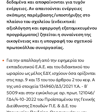
δεδομένα και αποφαίνονται για τυχόν
ενέργειες. Αν απαιτούνται ενέργειες
σκόπιμης παρέμβασης/υποστήριξης στο
πλαίσιο του σχολείου (ενδεικτικά:
αξιολόγηση και εφαρμογή εξατομικευμένου
προγράμματος) ζητείται η συναίνεση της
οικογένειας και η υπογραφή του σχετικού
πρωτοκόλλου συνεργασίας.
Για την απαλλαγή από την εφημερία του
εκπαιδευτικού Ε.Α.Ε. και του διδακτικού του
ωραρίου ως μέλος ΕΔΥ, ισχύουν όσα ορίζονται
στις παρ. 9 και 13 του του άρθρου 2 του κεφ. Α
της υπό στοιχεία 134960/Δ3/2021 Υ.Α. - Β΄
5009 και στην εγκύκλιο με αρ. πρωτ. 121046/
ΓΔ4/4-10-2022 του Προϊσταμένου της Γενικής
Διεύθυνσης Σπουδών Π.Ε. & Δ.Ε. του