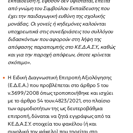
εκπαίδευση ή, εφόσον δεν
υφίσταται, έπειτα
από γνώμη του Συμβούλου Εκπαίδευσης που
έχει την παιδαγωγική ευθύνη της σχολικής
μονάδας. Οι γονείς ή κηδεμόνες καλούνται
υποχρεωτικά στις συνεδριάσεις του συλλόγου
διδασκόντων που
αφορούν στη λήψη της
απόφασης παραπομπής στο ΚΕ.Δ.Α.Σ.Υ., καθώς
και για την παροχή απόψεων, όποτε
κρίνεται
σκόπιμο».
Η Ειδική Διαγνωστική Επιτροπή Αξιολόγησης
(Ε.Δ.Ε.Α.) που προβλέπεται στο άρθρο 5 του
ν.3699/2008 όπως τροποποιήθηκε και ισχύει
με το άρθρο 54 τουν.4823/2021, στο πλαίσιο
των αρμοδιοτήτων της ως δευτεροβάθμια
επιτροπή, δύναται να ζητά εγγράφως από τα
ΚΕ.Δ.Α.Σ.Υ. στοιχεία του φακέλου (ή και
συνολικά τον φάκελο) που τηρείται στο