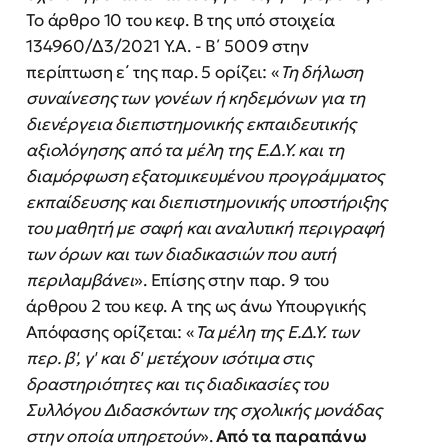
Το άρθρο 10 του κεφ. Β της υπό στοιχεία
134960/Δ3/2021 Υ.Α. - Β΄ 5009 στην
περίπτωση ε΄ της παρ. 5 ορίζει: «
Τη
δήλωση
συναίνεσης
των
γονέων
ή
κηδεμόνων
για
τη
διενέργεια
διεπιστημονικής
εκπαιδευτικής
αξιολόγησης από τα μέλη της Ε.Δ.Υ. και τη
διαμόρφωση εξατομικευμένου προγράμματος
εκπαίδευσης και διεπιστημονικής υποστήριξης
του μαθητή με σαφή και αναλυτική περιγραφή
των όρων και
των διαδικασιών που
αυτή
περιλαμβάνει
». Επίσης στην παρ. 9 του
άρθρου 2 του κεφ. Α της ως άνω Υπουργικής
Απόφασης ορίζεται: «
Τα
μέλη
της
Ε.Δ.Υ.
των
περ.
β',
γ'
και
δ'
μετέχουν
ισότιμα
στις
δραστηριότητες
και
τις
διαδικασίες
του
Συλλόγου
Διδασκόντων
της
σχολικής
μονάδας
στην
οποία
υπηρετούν
».
Από τα παραπάνω