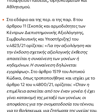
Υπουργείου Παιδείας, Θρησκευμάτων και
Αθλητισμού.
Στο εδάφιο αα της περ. α της παρ. 8 του
άρθρου 11 (Σκοπός και αρμοδιότητες των
Κέντρων Διεπιστημονικής Αξιολόγησης,
Συμβουλευτικής και Υποστήριξης) του
ν.4823/21 ορίζεται: «
Για
την
αξιολόγηση
και
την
έκδοση
σχετικής
αξιολογικής
έκθεσης
απαιτείται
η
συναίνεση
των
γονέων
ή
κηδεμόνων.
Η
συναίνεση
δηλώνεται
εγγράφως
». Στο άρθρο 1519 του Αστικού
Κώδικα, όπως τροποποιήθηκε και ισχύει με το
άρθρο 12 του ν.4800/21, ορίζεται: «
Όταν
η
επιμέλεια
ασκείται
από
τον
έναν
γονέα
ή
έχει
γίνει
κατανομή
της
μεταξύ
των
γονέων, οι
αποφάσεις για την ονοματοδοσία του τέκνου,
για το θρήσκευμα, για ζητήματα της υγείας του,