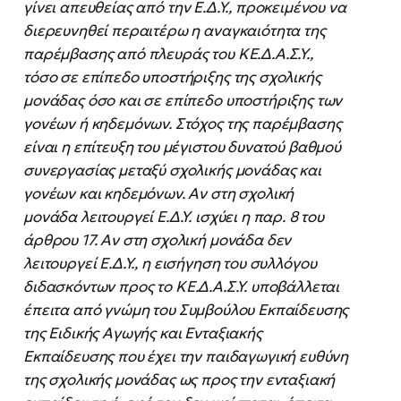
γίνει
απευθείας
από
την
Ε.Δ.Υ.,
προκειμένου
να
διερευνηθεί περαιτέρω η αναγκαιότητα της
παρέμβασης από πλευράς του ΚΕ.Δ.Α.Σ.Υ.,
τόσο σε επίπεδο
υποστήριξης της σχολικής
μονάδας όσο και σε επίπεδο υποστήριξης των
γονέων ή κηδεμόνων. Στόχος της
παρέμβασης
είναι η επίτευξη του μέγιστου δυνατού βαθμού
συνεργασίας μεταξύ σχολικής μονάδας και
γονέων και κηδεμόνων. Αν στη σχολική
μονάδα λειτουργεί Ε.Δ.Υ. ισχύει η παρ. 8 του
άρθρου 17. Αν στη
σχολική
μονάδα
δεν
λειτουργεί
Ε.Δ.Υ.,
η
εισήγηση
του
συλλόγου
διδασκόντων
προς
το
ΚΕ.Δ.Α.Σ.Υ.
υποβάλλεται
έπειτα
από
γνώμη
του
Συμβούλου
Εκπαίδευσης
της
Ειδικής
Αγωγής
και
Ενταξιακής
Εκπαίδευσης
που έχει την παιδαγωγική ευθύνη
της σχολικής μονάδας ως προς την ενταξιακή