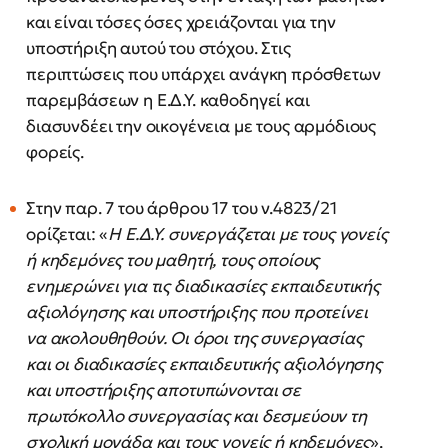
και είναι τόσες όσες χρειάζονται για την
υποστήριξη αυτού του στόχου. Στις
περιπτώσεις που υπάρχει ανάγκη πρόσθετων
παρεμβάσεων η Ε.Δ.Υ. καθοδηγεί και
διασυνδέει την οικογένεια με τους αρμόδιους
φορείς.
Στην παρ. 7 του άρθρου 17 του ν.4823/21
ορίζεται: «
Η
Ε.Δ.Υ.
συνεργάζεται
με
τους
γονείς
ή
κηδεμόνες
του μαθητή, τους οποίους
ενημερώνει για τις διαδικασίες εκπαιδευτικής
αξιολόγησης και υποστήριξης που
προτείνει
να ακολουθηθούν. Οι όροι της συνεργασίας
και οι διαδικασίες εκπαιδευτικής αξιολόγησης
και
υποστήριξης αποτυπώνονται σε
πρωτόκολλο συνεργασίας και δεσμεύουν τη
σχολική μονάδα και τους γονείς
ή
κηδεμόνες
».