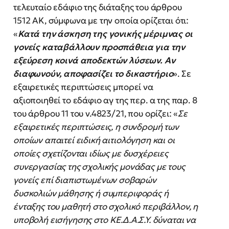
τελευταίο εδάφιο της διάταξης του άρθρου
1512 ΑΚ, σύμφωνα με την οποία ορίζεται ότι:
«
Κατά την άσκηση της γονικής μέριμνας οι
γονείς
καταβάλλουν
προσπάθεια
για
την
εξεύρεση
κοινά
αποδεκτών
λύσεων.
Αν
διαφωνούν,
αποφασίζει
το
δικαστήριο
». Σε
εξαιρετικές περιπτώσεις μπορεί να
αξιοποιηθεί το εδάφιο αγ της περ. α της παρ. 8
του άρθρου 11 του ν.4823/21, που ορίζει: «
Σε
εξαιρετικές περιπτώσεις, η συνδρομή των
οποίων απαιτεί ειδική
αιτιολόγηση και οι
οποίες σχετίζονται ιδίως με δυσχέρειες
συνεργασίας της σχολικής μονάδας με τους
γονείς
επί
διαπιστωμένων
σοβαρών
δυσκολιών μάθησης
ή
συμπεριφοράς
ή
ένταξης
του
μαθητή
στο
σχολικό
περιβάλλον,
η
υποβολή
εισήγησης
στο
ΚΕ.Δ.Α.Σ.Υ.
δύναται
να