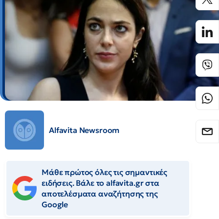
Alfavita Newsroom
Μάθε πρώτος όλες τις σημαντικές
ειδήσεις. Βάλε το alfavita.gr στα
αποτελέσματα αναζήτησης της
Google