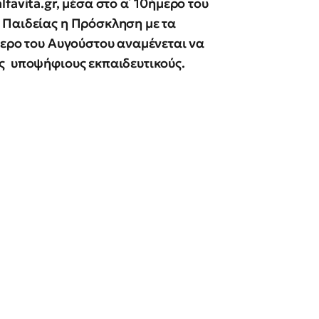
favita.gr, μέσα στο α΄ 10ήμερο του
 Παιδείας η Πρόσκληση με τα
μερο του Αυγούστου αναμένεται να
ς υποψήφιους εκπαιδευτικούς.