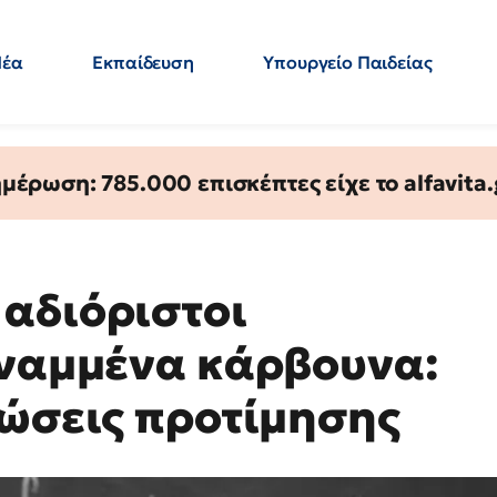
Νέα
Εκπαίδευση
Υπουργείο Παιδείας
 Εκπαιδευτικών
Μεταπτυχιακά
Πολιτική
Κόσμος
- Απαντήσεις
έρωση: 785.000 επισκέπτες είχε το alfavita.
αδιόριστοι
αναμμένα κάρβουνα:
λώσεις προτίμησης