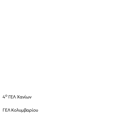
ο
4
ΓΕΛ Χανίων
ΓΕΛ Κολυμβαρίου