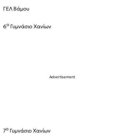
ΓΕΛ Βάμου
ο
6
Γυμνάσιο Χανίων
ο
7
Γυμνάσιο Χανίων