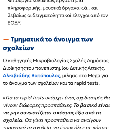
λειτουργία κυλικείων, εργαστήρια
πληροφορικής, μουσικά όργανα κ.ά., και
βεβαίως οι δειγματοληπτικοί έλεγχοι από τον
ΕΟΔΥ.
Τμηματικά το άνοιγμα των
σχολείων
Ο καθηγητής Μικροβιολογίας Σχολής Δημόσιας
Διοίκησης του πανεπιστημίου Δυτικής Αττικής,
Αλκιβιάδης Βατόπουλος
, μίλησε στο Mega για
το άνοιγμα των σχολείων και τα rapid tests.
«
Για τα rapid tests υπάρχει ένας σχεδιασμός θα
γίνουν διάφορες προσπάθειες.
Το βασικό είναι
να μην συνωστίζεται ο κόσμος έξω από τα
σχολεία
. Θα γίνει προσπάθεια να ανοίγουν
τμηματικά τα σχολεία, να έχουν όλες τις πόρτες