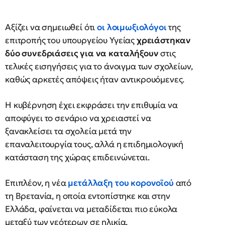
Αξίζει να σημειωθεί ότι
οι λοιμωξιολόγοι
της
επιτροπής του υπουργείου Υγείας
χρειάστηκαν
δύο συνεδριάσεις για να καταλήξουν
στις
τελικές εισηγήσεις για το άνοιγμα των σχολείων,
καθώς αρκετές απόψεις ήταν αντικρουόμενες.
Η κυβέρνηση έχει εκφράσει την επιθυμία να
αποφύγει το σενάριο να χρειαστεί να
ξανακλείσει τα σχολεία μετά την
επαναλειτουργία τους, αλλά η επιδημιολογική
κατάσταση της χώρας επιδεινώνεται.
Επιπλέον, η νέα
μετάλλαξη του κορονοϊού
από
τη Βρετανία, η οποία εντοπίστηκε και στην
Ελλάδα, φαίνεται να μεταδίδεται πιο εύκολα
μεταξύ των νεότερων σε ηλικία.