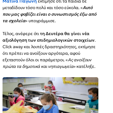
Ματίνα Παγώνη
εκτίμησε ότι τα παιδιά δε
μεταδίδουν τόσο πολύ και τόσο εύκολα. «
Αυτό
που μας φοβίζει είναι ο συνωστισμός έξω από
τα σχολεία
» υπογράμμισε.
Τέλος, ανέφερε ότι
τη Δευτέρα θα γίνει νέα
αξιολόγηση των επιδημιολογικών στοιχείων
.
Click away και λοιπές δραστηριότητες, εκτίμησε
ότι πρέπει να ανοίξουν αργότερα, αφού
εξεταστούν όλοι οι παράμετροι. «
Ας ανοίξουν
πρώτα τα δημοτικά και νηπιαγωγεία
» κατέληξε.