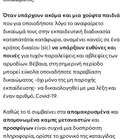
Όταν υπάρχουν ακόμα και μια χούφτα παιδιά
που για οποιοδήποτε λόγο το αναφαίρετο
δικαίωμά τους στην εκπαιδευτική διαδικασία
καταπατάται κατάφωρα, αναμένει κανείς σε ένα
κράτος δικαίου (sic)
να υπάρξουν ευθύνες και
ποινές
για τυχόν παραλείψεις και αβλεψίες των
αρμοδίων. Βέβαια, στη σημερινή περίοδο
μπορεί εύκολα οποιαδήποτε παραβίαση
δικαιώματος -όχι μόνο της μη παροχής
εκπαίδευσης- να δικαιολογηθεί με μια λέξη και
έναν αριθμό, Covid-19.
Καθώς το τί συμβαίνει στα
απομακρυσμένα
και
απομονωμένα καμπς μεταναστών
και
προσφύγων
είναι συχνά μια δυσπρόσιτη
πληροφορία, ορίστε το χρονικό της καταιγίδας