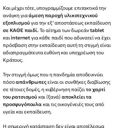
Και μέχρι τότε, υπογραμμίζουμε επιτακτικά την
ανάγκη για
άμεση παροχή υλικοτεχνικού
εξοπλισμού
για την εξ’ αποστάσεως εκπαίδευση
σε ΚΑΘΕ παιδί.
Το αίτημα των δωρεάν
tablet
και
internet
για κάθε παιδί που αδυνατεί να έχει
πρόσβαση στην εκπαίδευση αυτή τη στιγμή είναι
αδιαπραγμάτευτα ευθύνη και υποχρέωση του
Κράτους.
Την στιγμή όμως που η πανδημία αποδεικνύει
πόσο
απάνθρωπες
είναι οι συνθήκες διαβίωσης
σε τέτοιες δομές, η κυβέρνηση παίζει
το χαρτί
του ρατσισμού
και (ξανά)
αποκλείει τα
προσφυγόπουλα
και τις οικογένειές τους από
υγεία και εκπαίδευση.
Η σημερινή κατάσταση δεν είναι αποτέλεσμα