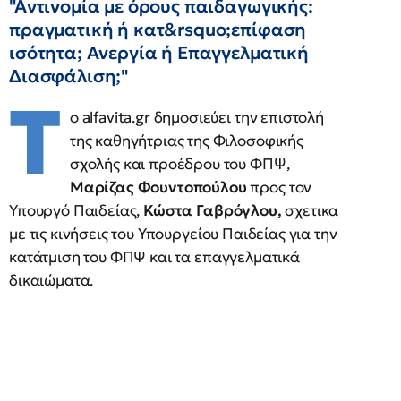
"Αντινομία με όρους παιδαγωγικής:
πραγματική ή κατ&rsquo;επίφαση
ισότητα; Ανεργία ή Επαγγελματική
Διασφάλιση;"
Τ
ο alfavita.gr δημοσιεύει την επιστολή
της καθηγήτριας της Φιλοσοφικής
σχολής και προέδρου του ΦΠΨ,
Μαρίζας Φουντοπούλου
προς τον
Υπουργό Παιδείας,
Κώστα Γαβρόγλου,
σχετικα
με τις κινήσεις του Υπουργείου Παιδείας για την
κατάτμιση του ΦΠΨ και τα επαγγελματικά
δικαιώματα.