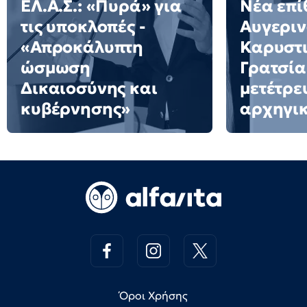
ΕΛ.Α.Σ.: «Πυρά» για
Νέα επί
τις υποκλοπές -
Αυγεριν
«Απροκάλυπτη
Καρυστι
ώσμωση
Γρατσία
Δικαιοσύνης και
μετέτρε
κυβέρνησης»
αρχηγι
Όροι Χρήσης