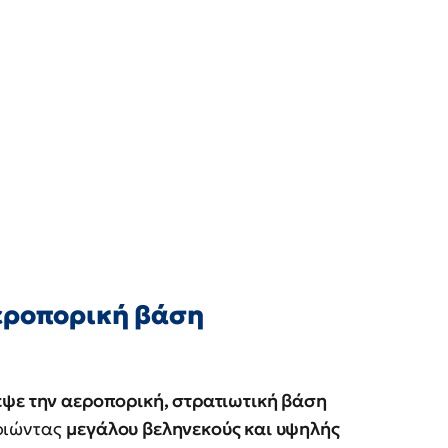
εροπορική βάση
ψε την αεροπορική, στρατιωτική βάση
οιώντας
μεγάλου βεληνεκούς και υψηλής