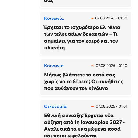
σας
Κοινωνία
07.08.2026 - 01:30
Έρχεται το ισχυρότερο Ελ Νίνιο
των τελευταίων δεκαετιών – Τι
σημαίνει για τον καιρό και τον
πλανήτη
Κοινωνία
07.08.2026 - 01:10
Μήπως βλάπτετε τα οστά σας
χωρίς να το ξέρετε; Οι συνήθειες
που αυξάνουν τον κίνδυνο
Οικονομία
07.08.2026 - 01:01
Εθνική σύνταξη: Έρχεται νέα
αύξηση από 1η Ιανουαρίου 2027 -
Αναλυτικά τα εκτιμώμενα ποσά
και ποιοι ωφελούνται