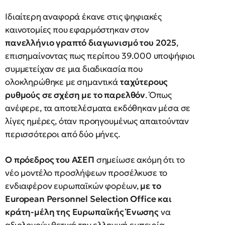
Ιδιαίτερη αναφορά έκανε στις ψηφιακές
καινοτομίες που εφαρμόστηκαν στον
πανελλήνιο γραπτό διαγωνισμό του 2025
,
επισημαίνοντας πως περίπου 39.000 υποψήφιοι
συμμετείχαν σε μια διαδικασία που
ολοκληρώθηκε με σημαντικά
ταχύτερους
ρυθμούς σε σχέση με το παρελθόν
. Όπως
ανέφερε, τα αποτελέσματα εκδόθηκαν μέσα σε
λίγες ημέρες, όταν προηγουμένως απαιτούνταν
περισσότεροι από δύο μήνες.
Ο πρόεδρος του ΑΣΕΠ
σημείωσε ακόμη ότι το
νέο μοντέλο προσλήψεων προσέλκυσε το
ενδιαφέρον ευρωπαϊκών φορέων,
με το
European Personnel Selection Office και
κράτη-μέλη της Ευρωπαϊκής Ένωσης
να