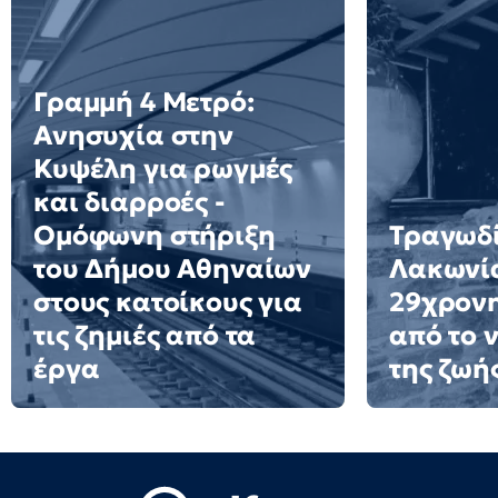
Γραμμή 4 Μετρό:
Ανησυχία στην
Κυψέλη για ρωγμές
και διαρροές -
Ομόφωνη στήριξη
Τραγωδί
του Δήμου Αθηναίων
Λακωνί
στους κατοίκους για
29χρονη
τις ζημιές από τα
από το 
έργα
της ζωή